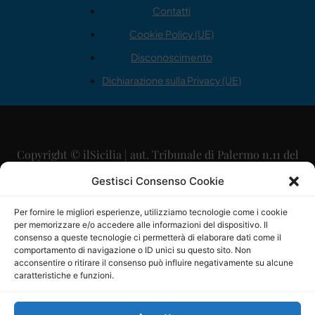
Contatti
Cookie Policy (UE)
Disconoscimento
Dichiarazione sulla Privacy (UE)
Copyright © ilSicilia | aut. Tribunale di Palermo n.11 del
29/09/2015
Gestisci Consenso Cookie
Editore: Mercurio Comunicazione Soc. Coop. A.R.L.
Per fornire le migliori esperienze, utilizziamo tecnologie come i cookie
per memorizzare e/o accedere alle informazioni del dispositivo. Il
Direttore Editoriale: Maurizio Scaglione
consenso a queste tecnologie ci permetterà di elaborare dati come il
comportamento di navigazione o ID unici su questo sito. Non
Direttore Responsabile: Maria Calabrese
acconsentire o ritirare il consenso può influire negativamente su alcune
caratteristiche e funzioni.
p.zza Sant’Oliva, 9 – 90141 – Palermo – 091335557
P.IVA: 06334930820