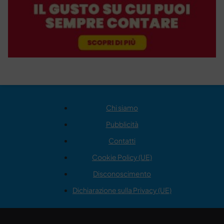
Chi siamo
Pubblicità
Contatti
Cookie Policy (UE)
Disconoscimento
Dichiarazione sulla Privacy (UE)