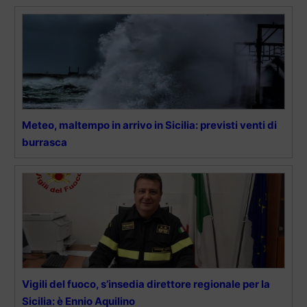
Meteo, maltempo in arrivo in Sicilia: previsti venti di
burrasca
Vigili del fuoco, s’insedia direttore regionale per la
Sicilia: è Ennio Aquilino