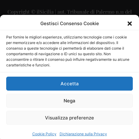
Copyright © ilSicilia | aut. Tribunale di Palermo n.11 del
29/09/2015
Gestisci Consenso Cookie
Editore: Mercurio Comunicazione Soc. Coop. A.R.L.
Per fornire le migliori esperienze, utilizziamo tecnologie come i cookie
per memorizzare e/o accedere alle informazioni del dispositivo. Il
Direttore Editoriale: Maurizio Scaglione
consenso a queste tecnologie ci permetterà di elaborare dati come il
comportamento di navigazione o ID unici su questo sito. Non
Direttore Responsabile: Maria Calabrese
acconsentire o ritirare il consenso può influire negativamente su alcune
caratteristiche e funzioni.
p.zza Sant’Oliva, 9 – 90141 – Palermo – 091335557
P.IVA: 06334930820
Accetta
Mercurio Comunicazione Società Cooperativa a r.l. è
iscritta al Registro degli Operatori di Comunicazione al
Nega
numero 26988
Visualizza preferenze
Sito gestito da
La Digitale srl
–
info@ladigitale.it
Cookie Policy
Dichiarazione sulla Privacy