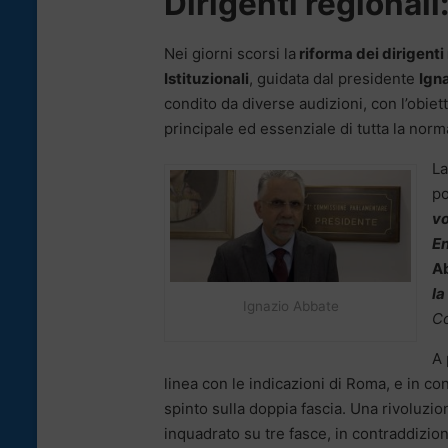
Dirigenti regionali
Nei giorni scorsi la
riforma dei dirigenti
Istituzionali
, guidata dal presidente
Ign
condito da diverse audizioni, con l’obiett
principale ed essenziale di tutta la norm
La
po
vo
En
A
la
Ignazio Abbate
C
A 
linea con le indicazioni di Roma, e in c
spinto sulla doppia fascia. Una rivoluzi
inquadrato su tre fasce, in contraddizi