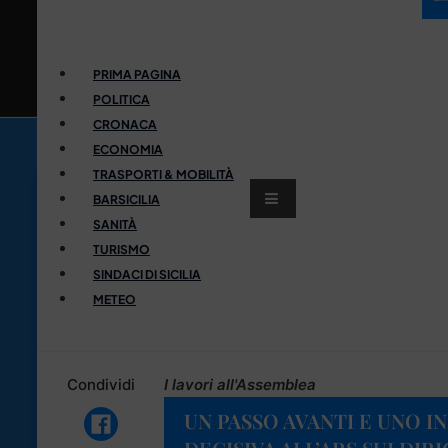
PRIMA PAGINA
POLITICA
CRONACA
ECONOMIA
TRASPORTI & MOBILITÀ
BARSICILIA
SANITÀ
TURISMO
SINDACI DI SICILIA
METEO
Condividi
I lavori all'Assemblea
UN PASSO AVANTI E UNO I