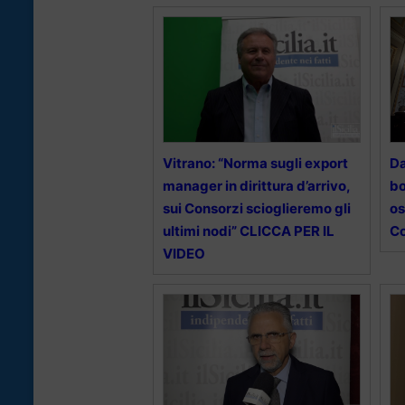
Vitrano: “Norma sugli export
Da
manager in dirittura d’arrivo,
bo
sui Consorzi scioglieremo gli
os
ultimi nodi” CLICCA PER IL
Co
VIDEO