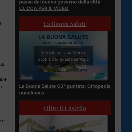
passa dal nuovo governo della città
CLICCA PER IL VIDEO
La Buona Salute
e
Fai clic per accettare i
n
cookie per questo servizio
dì.
fare
La Buona Salute 63° puntata: Ortopedia
a
oncologica
n
Oltre il Castello
e è