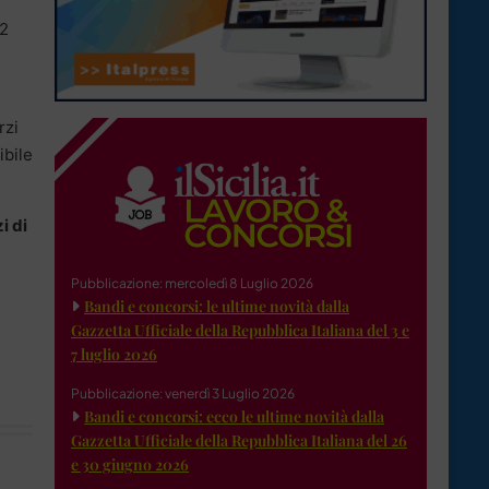
02
rzi
ibile
i di
Pubblicazione: mercoledì 8 Luglio 2026
Bandi e concorsi: le ultime novità dalla
Gazzetta Ufficiale della Repubblica Italiana del 3 e
7 luglio 2026
Pubblicazione: venerdì 3 Luglio 2026
Bandi e concorsi: ecco le ultime novità dalla
Gazzetta Ufficiale della Repubblica Italiana del 26
e 30 giugno 2026