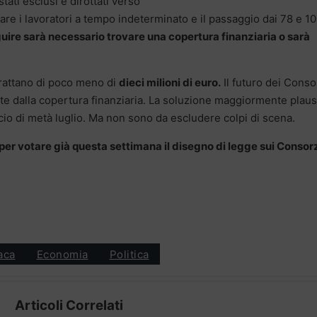
tati esclusi e dirottati verso
ntare i lavoratori a tempo indeterminato e il passaggio dai 78 e 1
uire sarà necessario trovare una copertura finanziaria o sarà
 trattano di poco meno di
dieci milioni di euro.
Il futuro dei Conso
te dalla copertura finanziaria. La soluzione maggiormente plaus
ncio di metà luglio. Ma non sono da escludere colpi di scena.
i per votare già questa settimana il disegno di legge sui Consorz
aca
Economia
Politica
Articoli Correlati