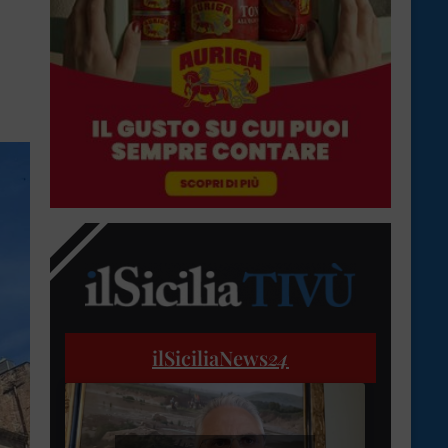
ilSiciliaNews
24