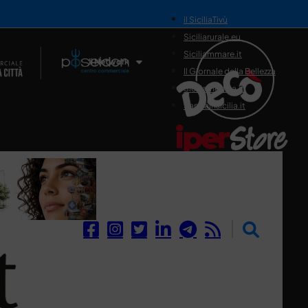
il SiciliaTivù
Siciliarurale.eu
Siciliammare.it
Il Network
Il Giornale della Bellezza
Siciliamedica.it
Sanitainsicilia.it