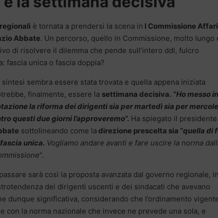
: è la settimana decisiva
 regionali
è tornata a prendersi la scena in
I Commissione Affari
azio Abbate
. Un percorso, quello in Commissione, molto lungo 
ivo di risolvere il dilemma che pende sull’intero ddl, fulcro
a: fascia unica o fascia doppia?
 sintesi sembra essere stata trovata e quella appena iniziata
trebbe, finalmente, essere la
settimana decisiva.
“
Ho messo i
tazione la riforma dei dirigenti sia per martedì sia per mercole
tro questi due giorni l’approveremo
“.
Ha spiegato il presidente
bbate
sottolineando come la
direzione prescelta sia “
quella di 
 fascia unica.
Vogliamo andare avanti e fare uscire la norma dall
ommissione
“.
passare sarà così la proposta avanzata dal governo regionale, i
ontrotendenza dei dirigenti uscenti e dei sindacati che avevano
one dunque significativa, considerando che l’ordinamento vigent
one con la norma nazionale che invece ne prevede una sola, e