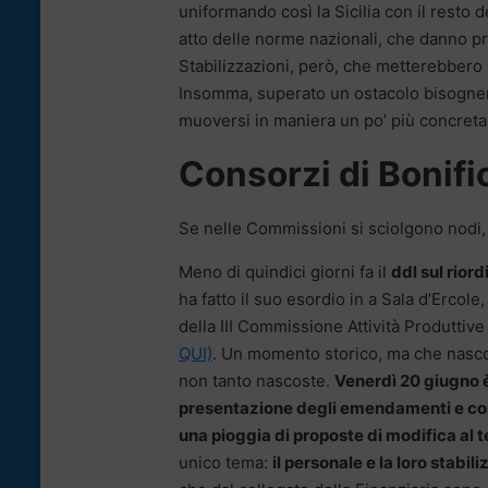
uniformando così la Sicilia con il resto d
atto delle norme nazionali, che danno pri
Stabilizzazioni, però, che metterebbero a 
Insomma, superato un ostacolo bisognerà
muoversi in maniera un po’ più concreta
Consorzi di Bonifi
Se nelle Commissioni si sciolgono nodi, al
Meno di quindici giorni fa il
ddl sul rior
ha fatto il suo esordio in a Sala d’Ercol
della III Commissione Attività Produttiv
QUI)
. Un momento storico, ma che nascond
non tanto nascoste.
Venerdì 20 giugno è
presentazione degli emendamenti e come
una pioggia di proposte di modifica al t
unico tema:
il personale e la loro stabil