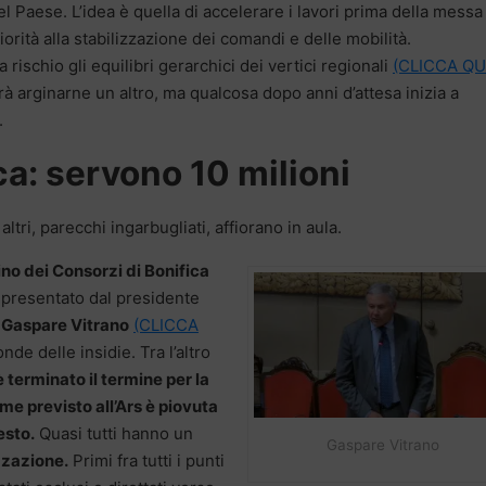
el Paese. L’idea è quella di accelerare i lavori prima della messa
orità alla stabilizzazione dei comandi e delle mobilità.
rischio gli equilibri gerarchici dei vertici regionali
(CLICCA QU
 arginarne un altro, ma qualcosa dopo anni d’attesa inizia a
.
ca: servono 10 milioni
tri, parecchi ingarbugliati, affiorano in aula.
dino dei Consorzi di Bonifica
e, presentato dal presidente
e
Gaspare Vitrano
(CLICCA
e delle insidie. Tra l’altro
 terminato il termine per la
 previsto all’Ars è piovuta
esto.
Quasi tutti hanno un
Gaspare Vitrano
izzazione.
Primi fra tutti i punti