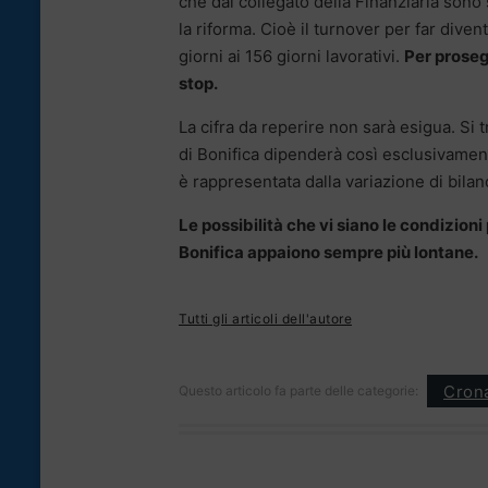
che dal collegato della Finanziaria sono s
la riforma. Cioè il turnover per far dive
giorni ai 156 giorni lavorativi.
Per proseg
stop.
La cifra da reperire non sarà esigua. Si
di Bonifica dipenderà così esclusivamen
è rappresentata dalla variazione di bila
Le possibilità che vi siano le condizion
Bonifica appaiono sempre più lontane.
Tutti gli articoli dell'autore
Cron
Questo articolo fa parte delle categorie: