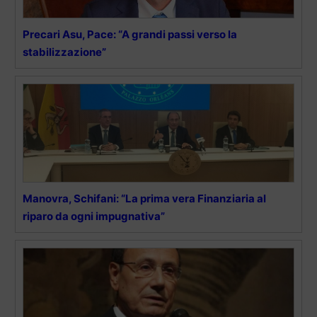
Precari Asu, Pace: “A grandi passi verso la
stabilizzazione”
Manovra, Schifani: “La prima vera Finanziaria al
riparo da ogni impugnativa”