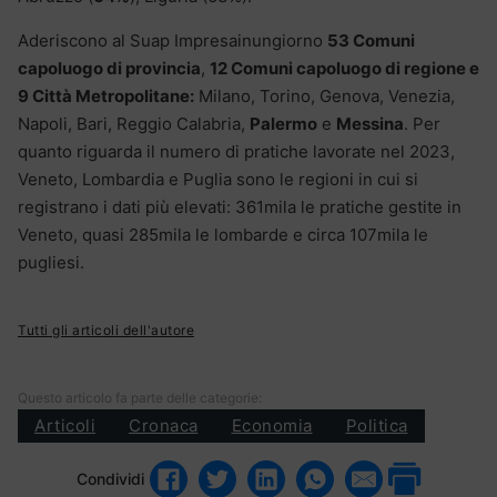
Aderiscono al Suap Impresainungiorno
53 Comuni
capoluogo di provincia
,
12 Comuni capoluogo di regione e
9 Città Metropolitane:
Milano, Torino, Genova, Venezia,
Napoli, Bari, Reggio Calabria,
Palermo
e
Messina
. Per
quanto riguarda il numero di pratiche lavorate nel 2023,
Veneto, Lombardia e Puglia sono le regioni in cui si
registrano i dati più elevati: 361mila le pratiche gestite in
Veneto, quasi 285mila le lombarde e circa 107mila le
pugliesi.
Tutti gli articoli dell'autore
Questo articolo fa parte delle categorie:
Articoli
Cronaca
Economia
Politica
Condividi