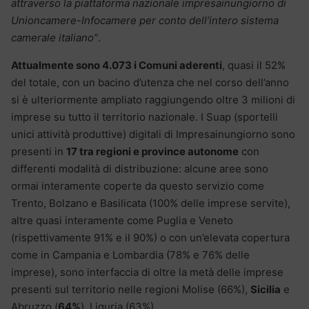
attraverso la piattaforma nazionale impresainungiorno di
Unioncamere-Infocamere per conto dell’intero sistema
camerale italiano”
.
Attualmente sono 4.073 i Comuni aderenti
, quasi il 52%
del totale, con un bacino d’utenza che nel corso dell’anno
si è ulteriormente ampliato raggiungendo oltre 3 milioni di
imprese su tutto il territorio nazionale. I Suap (sportelli
unici attività produttive) digitali di Impresainungiorno sono
presenti in
17 tra regioni e province autonome
con
differenti modalità di distribuzione: alcune aree sono
ormai interamente coperte da questo servizio come
Trento, Bolzano e Basilicata (100% delle imprese servite),
altre quasi interamente come Puglia e Veneto
(rispettivamente 91% e il 90%) o con un’elevata copertura
come in Campania e Lombardia (78% e 76% delle
imprese), sono interfaccia di oltre la metà delle imprese
presenti sul territorio nelle regioni Molise (66%),
Sicilia
e
Abruzzo (
64%
), Liguria (63%).