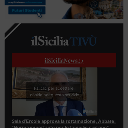
ilSiciliaNews
24
Fai clic per accettare i
cookie per questo servizio
Sala d’Ercole approva la rottamazione, Abbate:
“Norma importante per le famiglie siciliane”