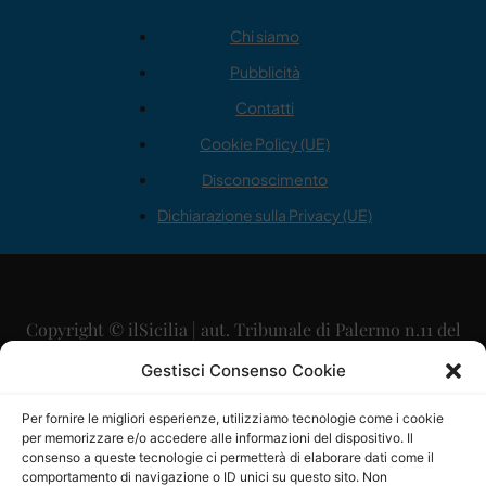
Chi siamo
Pubblicità
Contatti
Cookie Policy (UE)
Disconoscimento
Dichiarazione sulla Privacy (UE)
Copyright © ilSicilia | aut. Tribunale di Palermo n.11 del
29/09/2015
Gestisci Consenso Cookie
Editore: Mercurio Comunicazione Soc. Coop. A.R.L.
Per fornire le migliori esperienze, utilizziamo tecnologie come i cookie
per memorizzare e/o accedere alle informazioni del dispositivo. Il
Direttore Editoriale: Maurizio Scaglione
consenso a queste tecnologie ci permetterà di elaborare dati come il
comportamento di navigazione o ID unici su questo sito. Non