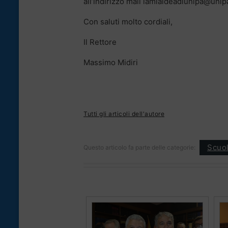
all’indirizzo mail lamiaideadiunipa@unipa
Con saluti molto cordiali,
Il Rettore
Massimo Midiri
Tutti gli articoli dell'autore
Scuol
Questo articolo fa parte delle categorie: