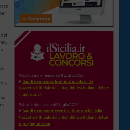
corso
per
r
 dei
nto,
ve
ce
Pubblicazione: mercoledì 8 Luglio 2026
Bandi e concorsi: le ultime novità dalla
ro a
Gazzetta Ufficiale della Repubblica Italiana del 3 e
7 luglio 2026
 su
tre
Pubblicazione: venerdì 3 Luglio 2026
Bandi e concorsi: ecco le ultime novità dalla
Gazzetta Ufficiale della Repubblica Italiana del 26
e 30 giugno 2026