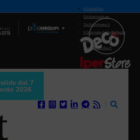
il SiciliaTivù
Siciliarurale.eu
Siciliammare.it
Il Network
Il Giornale della Bellezza
Siciliamedica.it
Sanitainsicilia.it