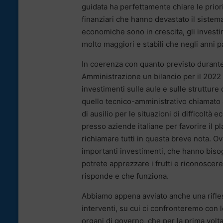
guidata ha perfettamente chiare le prior
finanziari che hanno devastato il sistem
economiche sono in crescita, gli investime
molto maggiori e stabili che negli anni p
In coerenza con quanto previsto durante
Amministrazione un bilancio per il 2022
investimenti sulle aule e sulle struttur
quello tecnico-amministrativo chiamato a s
di ausilio per le situazioni di difficoltà
presso aziende italiane per favorire il p
richiamare tutti in questa breve nota. O
importanti investimenti, che hanno biso
potrete apprezzare i frutti e riconoscer
risponde e che funziona.
Abbiamo appena avviato anche una rifless
interventi, su cui ci confronteremo con 
organi di governo, che per la prima vol