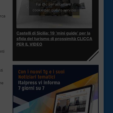
Fai clic per accettare i
cookie per questo servizio
erca
Castelli di Sicilia: 19 ‘mini guide’ per la
sfida del turismo di prossimità CLICCA
PER IL VIDEO
nti
ti
he