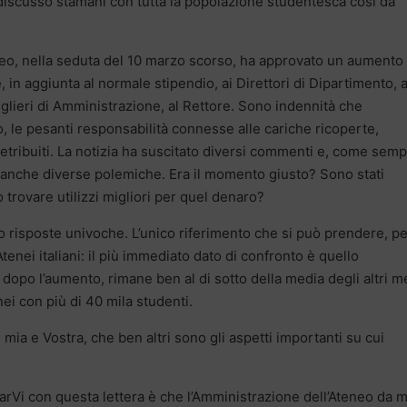
iscusso stamani con tutta la popolazione studentesca così da
eneo, nella seduta del 10 marzo scorso, ha approvato un aumento
in aggiunta al normale stipendio, ai Direttori di Dipartimento, a
siglieri di Amministrazione, al Rettore. Sono indennità che
 le pesanti responsabilità connesse alle cariche ricoperte,
i retribuiti. La notizia ha suscitato diversi commenti e, come sem
, anche diverse polemiche. Era il momento giusto? Sono stati
o trovare utilizzi migliori per quel denaro?
isposte univoche. L’unico riferimento che si può prendere, pe
i Atenei italiani: il più immediato dato di confronto è quello
 dopo l’aumento, rimane ben al di sotto della media degli altri 
enei con più di 40 mila studenti.
ia e Vostra, che ben altri sono gli aspetti importanti su cui
arVi con questa lettera è che l’Amministrazione dell’Ateneo da 