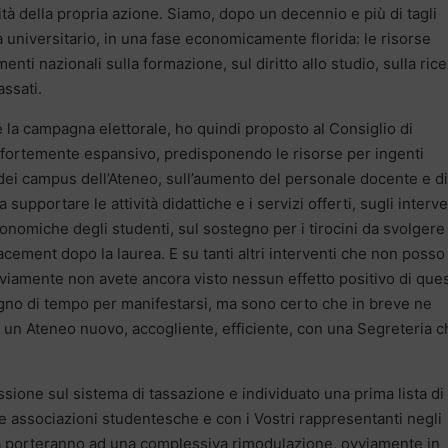
ità della propria azione. Siamo, dopo un decennio e più di tagli
a universitario, in una fase economicamente florida: le risorse
nti nazionali sulla formazione, sul diritto allo studio, sulla ric
assati.
 la campagna elettorale, ho quindi proposto al Consiglio di
 fortemente espansivo, predisponendo le risorse per ingenti
e dei campus dell’Ateneo, sull’aumento del personale docente e di
upportare le attività didattiche e i servizi offerti, sugli interve
 economiche degli studenti, sul sostegno per i tirocini da svolgere
lacement dopo la laurea. E su tanti altri interventi che non posso
vviamente non avete ancora visto nessun effetto positivo di ques
gno di tempo per manifestarsi, ma sono certo che in breve ne
e un Ateneo nuovo, accogliente, efficiente, con una Segreteria c
ione sul sistema di tassazione e individuato una prima lista di
le associazioni studentesche e con i Vostri rappresentanti negli
ta porteranno ad una complessiva rimodulazione, ovviamente in