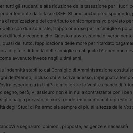
r tutti gli studenti e alla riduzione della tassazione per i fuori 
dipendentemente dalle fasce ISEE. Stiamo anche predisponendo, 
tema di rateizzazione del contributo onnicomprensivo previsto pe
 modello con due sole rate, troppo onerose per le famiglie e poco
 gravi difficoltà economiche. Questo nuovo sistema di versamento
, quasi del tutto, l’applicazione delle more per ritardato pagame
a di più le difficoltà delle famiglie e dal quale l’Ateneo non de
, come avvenuto invece negli ultimi anni.
le indennità stabilito dal Consiglio di Amministrazione costituis
eghi dell’Ateneo, incluso chi Vi scrive adesso, impegnati a tempo
Vostra esperienza in UniPa e migliorare le Vostre chance di futu
to segno, però, Vi assicuro non è in nulla contrastante con i ben
iglio ha già previsto, di cui vi renderemo conto molto presto, e
ità degli Studi di Palermo sia sempre di più all’altezza delle Vos
tandoVi a segnalarci opinioni, proposte, esigenze e necessità