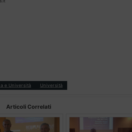
.it
a e Università
Università
Articoli Correlati