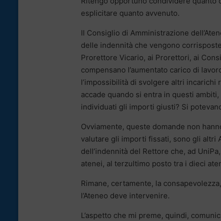
Ritengo opportuno condividere quanto d
esplicitare quanto avvenuto.
Il Consiglio di Amministrazione dell’At
delle indennità che vengono corrisposte, 
Prorettore Vicario, ai Prorettori, ai Con
compensano l’aumentato carico di lavoro,
l’impossibilità di svolgere altri incarich
accade quando si entra in questi ambiti
individuati gli importi giusti? Si potevan
Ovviamente, queste domande non hanno r
valutare gli importi fissati, sono gli altr
dell’indennità del Rettore che, ad UniPa,
atenei, al terzultimo posto tra i dieci at
Rimane, certamente, la consapevolezza, m
l’Ateneo deve intervenire.
L’aspetto che mi preme, quindi, comunic