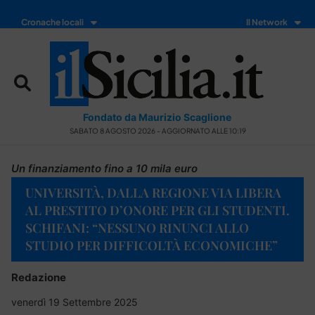
Cronache locali
Il Network
Fondato da Maurizio Scaglione
SABATO 8 AGOSTO 2026 - AGGIORNATO ALLE 10:19
Un finanziamento fino a 10 mila euro
UNIVERSITÀ, DALLA REGIONE VIA LIBERA
AL PRESTITO D’ONORE PER GLI STUDENTI.
SCHIFANI: “NESSUNO RINUNCI ALLO
STUDIO PER DIFFICOLTÀ ECONOMICHE”
Redazione
venerdì 19 Settembre 2025