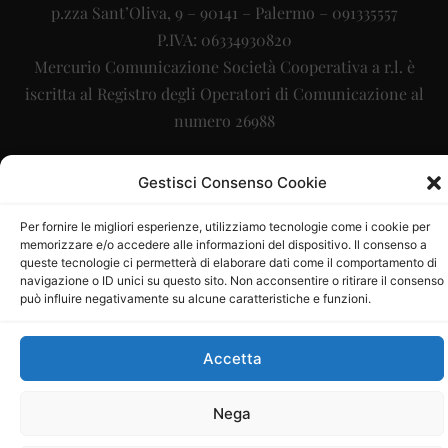
p.zza Sant’Oliva, 9 – 90141 – Palermo – 091335557
P.IVA: 06334930820
Mercurio Comunicazione Società Cooperativa a r.l. è
iscritta al Registro degli Operatori di Comunicazione al
numero 26988
Sito gestito da
La Digitale srl
–
info@ladigitale.it
Gestisci Consenso Cookie
Per fornire le migliori esperienze, utilizziamo tecnologie come i cookie per
memorizzare e/o accedere alle informazioni del dispositivo. Il consenso a
queste tecnologie ci permetterà di elaborare dati come il comportamento di
navigazione o ID unici su questo sito. Non acconsentire o ritirare il consenso
può influire negativamente su alcune caratteristiche e funzioni.
Accetta
Nega