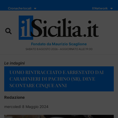
Cronache locali
Il Network
Fondato da Maurizio Scaglione
SABATO 8 AGOSTO 2026 - AGGIORNATO ALLE 19:00
Le indagini
UOMO RINTRACCIATO E ARRESTATO DAI
CARABINIERI DI PACHINO (SR), DEVE
SCONTARE CINQUE ANNI
Redazione
mercoledì 8 Maggio 2024