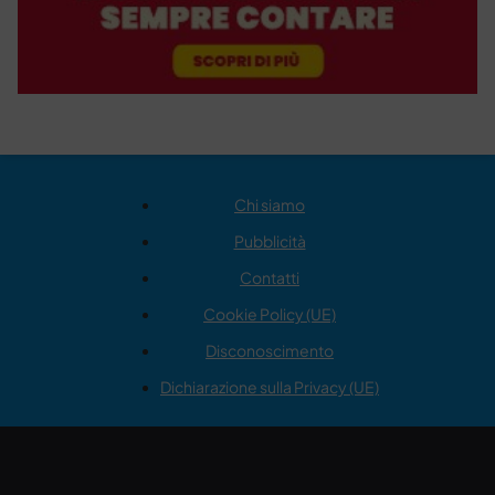
Chi siamo
Pubblicità
Contatti
Cookie Policy (UE)
Disconoscimento
Dichiarazione sulla Privacy (UE)