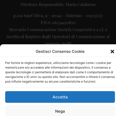
Direttore Responsabile: Maria Calabrese
p.zza Sant’Oliva, 9 – 90141 – Palermo – 091335557
P.IVA: 06334930820
Mercurio Comunicazione Società Cooperativa a r.l. è
iscritta al Registro degli Operatori di Comunicazione al
numero 26988
Gestisci Consenso Cookie
Sito gestito da
La Digitale srl
–
info@ladigitale.it
Per fornire le migliori esperienze, utilizziamo tecnologie come i cookie per
memorizzare e/o accedere alle informazioni del dispositivo. Il consenso a
queste tecnologie ci permetterà di elaborare dati come il comportamento di
navigazione o ID unici su questo sito. Non acconsentire o ritirare il consenso
può influire negativamente su alcune caratteristiche e funzioni.
Accetta
Nega