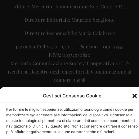
Editore: Mercurio Comunicazione Soc. Coop. A.R.L.
Direttore Editoriale: Maurizio Scaglione
Direttore Responsabile: Maria Calabrese
p.zza Sant’Oliva, 9 – 90141 – Palermo – 091335557
P.IVA: 06334930820
Mercurio Comunicazione Società Cooperativa a r.l. è
iscritta al Registro degli Operatori di Comunicazione al
numero 26988
Sito gestito da
La Digitale srl
–
info@ladigitale.it
Gestisci Consenso Cookie
Per fornire le migliori esperienze, utilizziamo tecnologie come i cookie per
memorizzare e/o accedere alle informazioni del dispositivo. Il consenso a
queste tecnologie ci permetterà di elaborare dati come il comportamento di
navigazione o ID unici su questo sito. Non acconsentire o ritirare il consenso
può influire negativamente su alcune caratteristiche e funzioni.