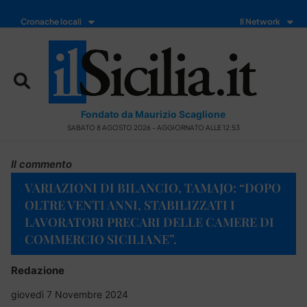
Cronache locali
Il Network
Fondato da Maurizio Scaglione
SABATO 8 AGOSTO 2026 - AGGIORNATO ALLE 12:53
Il commento
VARIAZIONI DI BILANCIO, TAMAJO: “DOPO
OLTRE VENTI ANNI, STABILIZZATI I
LAVORATORI PRECARI DELLE CAMERE DI
COMMERCIO SICILIANE”.
Redazione
giovedì 7 Novembre 2024