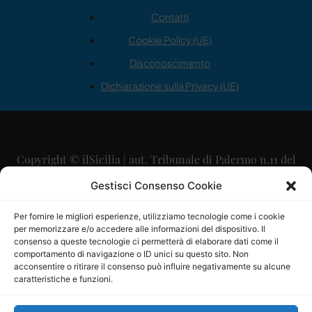
Contatti
Cookie Policy (UE)
Disconoscimento
Dichiarazione sulla Privacy (UE)
Copyright © ilSicilia | aut. Tribunale di Palermo n.11 del
29/09/2015
Gestisci Consenso Cookie
Editore: Mercurio Comunicazione Soc. Coop. A.R.L.
Per fornire le migliori esperienze, utilizziamo tecnologie come i cookie
per memorizzare e/o accedere alle informazioni del dispositivo. Il
Direttore Editoriale: Maurizio Scaglione
consenso a queste tecnologie ci permetterà di elaborare dati come il
comportamento di navigazione o ID unici su questo sito. Non
Direttore Responsabile: Maria Calabrese
acconsentire o ritirare il consenso può influire negativamente su alcune
caratteristiche e funzioni.
p.zza Sant’Oliva, 9 – 90141 – Palermo – 091335557