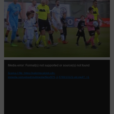
Video
Media error: Format(s) not supported or source(s) not found
Player
Scarica il file: https://palermocalcioit.cdn-
immedia.net/upload/multimedia/files/975,-1,5766/13121-vid.mp4?_=1