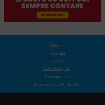
Chi siamo
Pubblicità
Contatti
Cookie Policy (UE)
Disconoscimento
Dichiarazione sulla Privacy (UE)