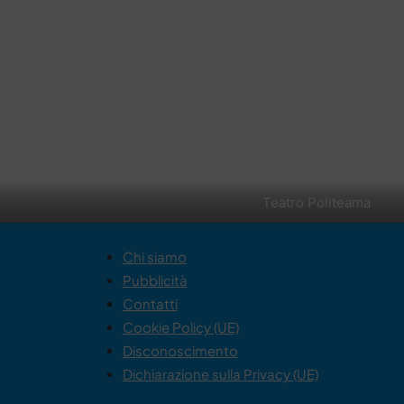
Teatro Politeama
Chi siamo
Pubblicità
Contatti
Cookie Policy (UE)
Disconoscimento
Dichiarazione sulla Privacy (UE)