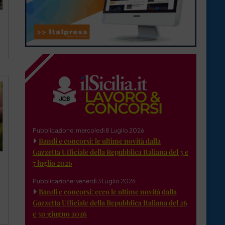
Pubblicazione: mercoledì 8 Luglio 2026
Bandi e concorsi: le ultime novità dalla
Gazzetta Ufficiale della Repubblica Italiana del 3 e
7 luglio 2026
Pubblicazione: venerdì 3 Luglio 2026
Bandi e concorsi: ecco le ultime novità dalla
Gazzetta Ufficiale della Repubblica Italiana del 26
e 30 giugno 2026