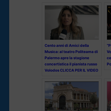
Cento anni di Amici della
“P
Musica: al teatro Politeama di
Vo
Palermo apre la stagione
ce
concertistica il pianista russo
Po
Volodos CLICCA PER IL VIDEO