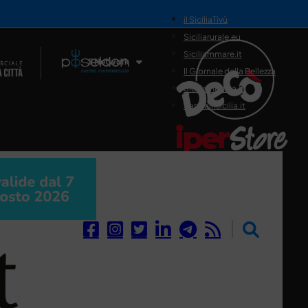
il SiciliaTivù
Siciliarurale.eu
Siciliammare.it
Il Network
Il Giornale della Bellezza
Siciliamedica.it
Sanitainsicilia.it