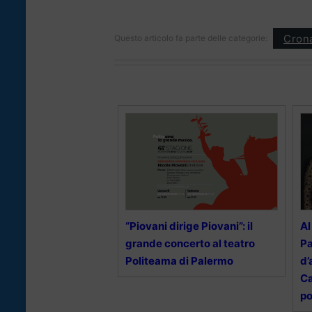
Cron
Questo articolo fa parte delle categorie:
“Piovani dirige Piovani”: il
Al
grande concerto al teatro
Pa
Politeama di Palermo
d’
Ca
po