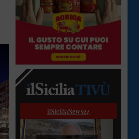
ilSiciliaNews
24