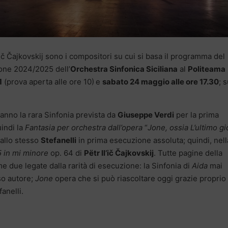
’ič Čajkovskij sono i compositori su cui si basa il programma del
one 2024/2025 dell’
Orchestra Sinfonica Siciliana
al
Politeama
1
(prova aperta alle ore 10)
e
sabato 24 maggio alle ore 17.30
; s
eranno la rara Sinfonia prevista da
Giuseppe Verdi
per la prima
uindi la
Fantasia per orchestra dall’opera
“
Jone, ossia L’ultimo g
allo stesso
Stefanelli
in prima esecuzione assoluta; quindi, nell
5 in mi minore
op. 64 di
Pëtr Il’ič Čajkovskij
. Tutte pagine della
e due legate dalla rarità di esecuzione: la Sinfonia di
Aida
mai
so autore;
Jone
opera che si può riascoltare oggi grazie proprio 
anelli.