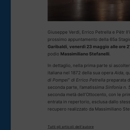
Giuseppe Verdi, Errico Petrella e Pëtr Il
prossimo appuntamento della 65a Stagi
Garibaldi
,
venerdì 23 maggio
alle ore 2
podio
Massimiliano Stefanelli
.
In dettaglio, nella prima parte si ascolt
italiana nel 1872 della sua opera
Aida
, q
di Pompei
”
di Errico Petrella
preparata d
seconda parte, l’amatissima
Sinfonia n. 
seconda metà dell’Ottocento, con le prim
entrata in repertorio, esclusa dallo stes
recupero realizzato da Massimiliano Stef
Tutti gli articoli dell'autore