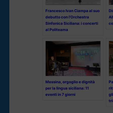
Francesco Ivan Ciampa al suo
Di
debutto con l’Orchestra
Al
Sinfonica Siciliana: i concerti
co
al Politeama
Messina, orgoglio e dignità
Pa
per la lingua siciliana: 11
ri
eventi in 7 giorni
gl
tr