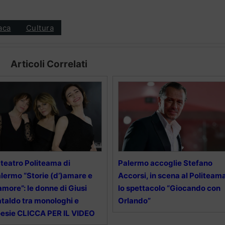
aca
Cultura
Articoli Correlati
 teatro Politeama di
Palermo accoglie Stefano
lermo “Storie (d’)amare e
Accorsi, in scena al Politeam
amore”: le donne di Giusi
lo spettacolo “Giocando con
taldo tra monologhi e
Orlando”
esie CLICCA PER IL VIDEO