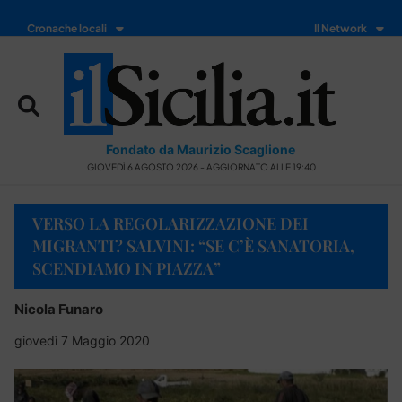
Cronache locali
Il Network
Fondato da Maurizio Scaglione
GIOVEDÌ 6 AGOSTO 2026 - AGGIORNATO ALLE 19:40
VERSO LA REGOLARIZZAZIONE DEI
MIGRANTI? SALVINI: “SE C’È SANATORIA,
SCENDIAMO IN PIAZZA”
Nicola Funaro
giovedì 7 Maggio 2020