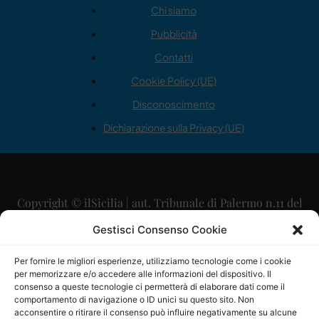
Chi siamo
Pubblicità
Contatti
Cookie Policy (UE)
Disconoscimento
Dichiarazione sulla Privacy (UE)
Copyright © ilSicilia | aut. Tribunale di Palermo n.11 del
29/09/2015
Gestisci Consenso Cookie
Editore: Mercurio Comunicazione Soc. Coop. A.R.L.
Per fornire le migliori esperienze, utilizziamo tecnologie come i cookie
per memorizzare e/o accedere alle informazioni del dispositivo. Il
Direttore Editoriale: Maurizio Scaglione
consenso a queste tecnologie ci permetterà di elaborare dati come il
comportamento di navigazione o ID unici su questo sito. Non
Direttore Responsabile: Maria Calabrese
acconsentire o ritirare il consenso può influire negativamente su alcune