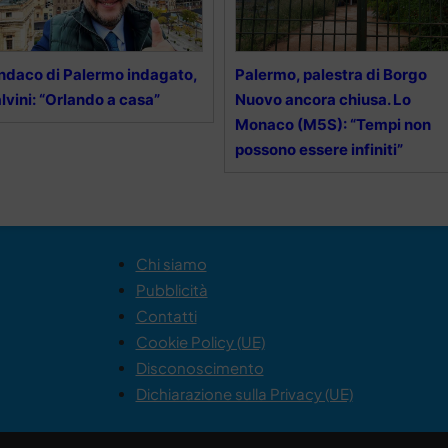
ndaco di Palermo indagato,
Palermo, palestra di Borgo
lvini: “Orlando a casa”
Nuovo ancora chiusa. Lo
Monaco (M5S): “Tempi non
possono essere infiniti”
Chi siamo
Pubblicità
Contatti
Cookie Policy (UE)
Disconoscimento
Dichiarazione sulla Privacy (UE)