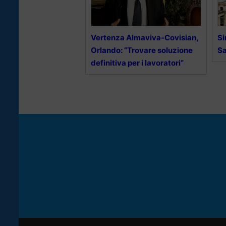
Vertenza Almaviva-Covisian,
Si
Orlando: “Trovare soluzione
Sa
definitiva per i lavoratori”