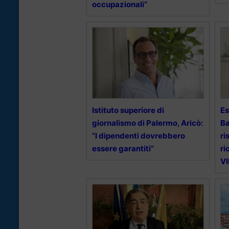
occupazionali”
Istituto superiore di
Es
giornalismo di Palermo, Aricò:
Ba
”I dipendenti dovrebbero
ri
essere garantiti”
ri
V