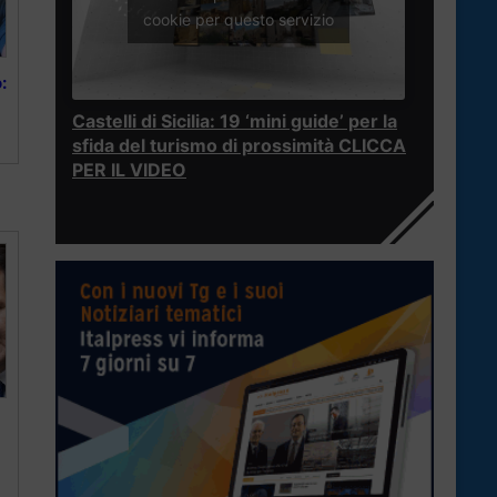
cookie per questo servizio
:
Castelli di Sicilia: 19 ‘mini guide’ per la
sfida del turismo di prossimità CLICCA
PER IL VIDEO