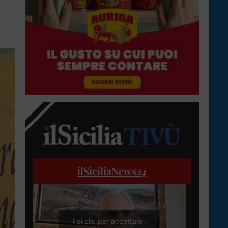
ilSiciliaNews
24
Fai clic per accettare i