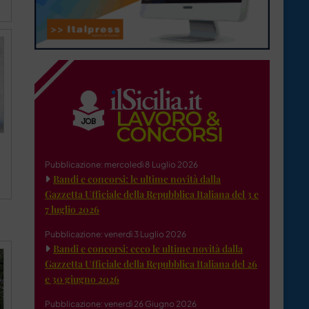
Pubblicazione: mercoledì 8 Luglio 2026
Bandi e concorsi: le ultime novità dalla
Gazzetta Ufficiale della Repubblica Italiana del 3 e
7 luglio 2026
Pubblicazione: venerdì 3 Luglio 2026
Bandi e concorsi: ecco le ultime novità dalla
Gazzetta Ufficiale della Repubblica Italiana del 26
e 30 giugno 2026
Pubblicazione: venerdì 26 Giugno 2026