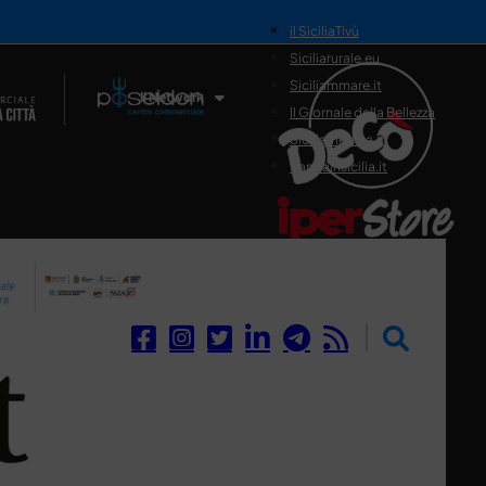
il SiciliaTivù
Siciliarurale.eu
Siciliammare.it
Il Network
Il Giornale della Bellezza
Siciliamedica.it
Sanitainsicilia.it