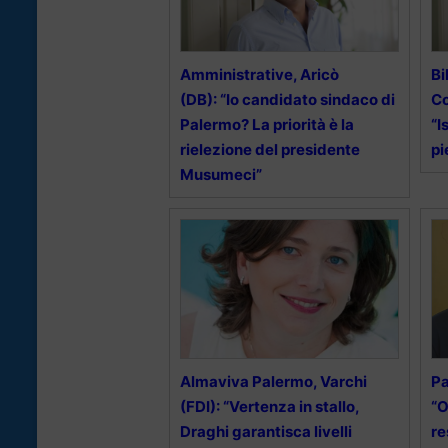
Amministrative, Aricò
Bi
(DB): “Io candidato sindaco di
Co
Palermo? La priorità è la
“I
rielezione del presidente
pi
Musumeci”
Almaviva Palermo, Varchi
Pa
(FDI): “Vertenza in stallo,
“O
Draghi garantisca livelli
re