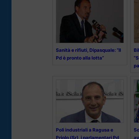
Sanità e rifiuti, Dipasquale: “Il
Bi
Pd è pronto alla lotta”
“S
pa
Poli industriali a Ragusa e
So
Priolo (Sr), i parlamentari Pd
av