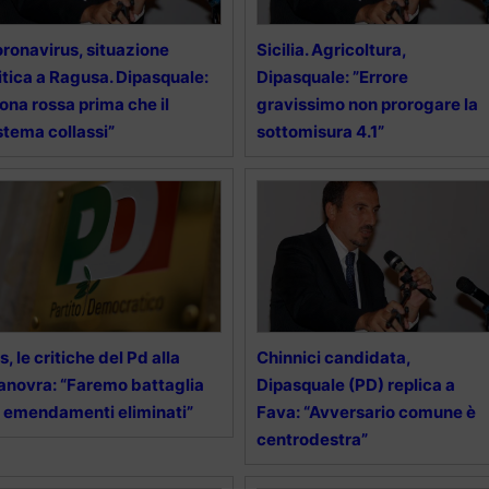
ronavirus, situazione
Sicilia. Agricoltura,
itica a Ragusa. Dipasquale:
Dipasquale: ”Errore
ona rossa prima che il
gravissimo non prorogare la
stema collassi”
sottomisura 4.1”
s, le critiche del Pd alla
Chinnici candidata,
novra: “Faremo battaglia
Dipasquale (PD) replica a
 emendamenti eliminati”
Fava: “Avversario comune è
centrodestra”