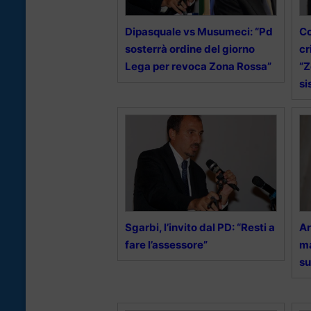
Dipasquale vs Musumeci: “Pd
Co
sosterrà ordine del giorno
cr
Lega per revoca Zona Rossa”
“Z
si
Sgarbi, l’invito dal PD: “Resti a
Ar
fare l’assessore”
ma
su