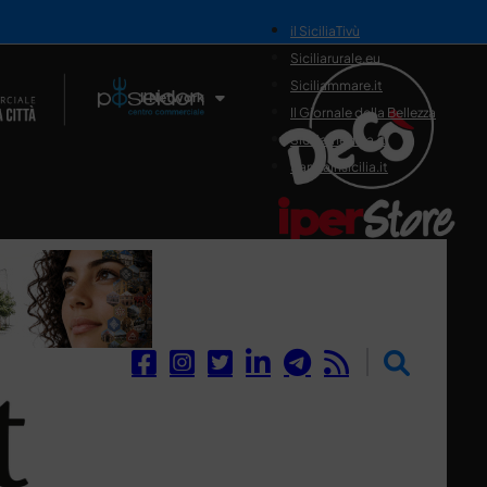
il SiciliaTivù
Siciliarurale.eu
Siciliammare.it
Il Network
Il Giornale della Bellezza
Siciliamedica.it
Sanitainsicilia.it