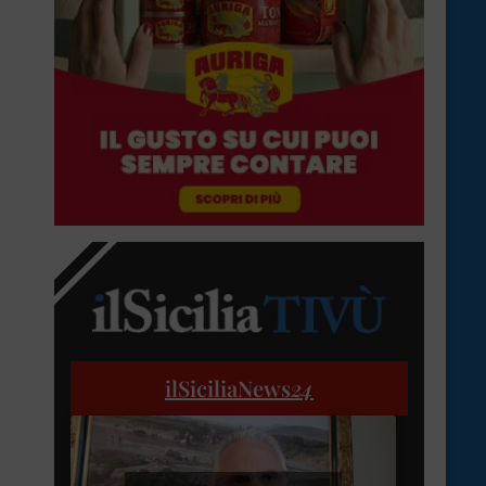
ilSiciliaNews
24