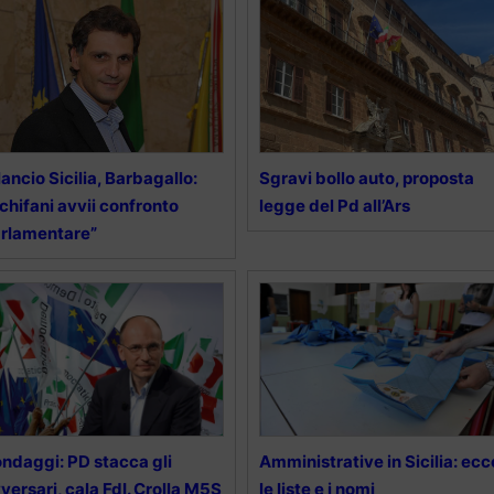
lancio Sicilia, Barbagallo:
Sgravi bollo auto, proposta
chifani avvii confronto
legge del Pd all’Ars
rlamentare”
ndaggi: PD stacca gli
Amministrative in Sicilia: ecc
versari, cala FdI. Crolla M5S
le liste e i nomi