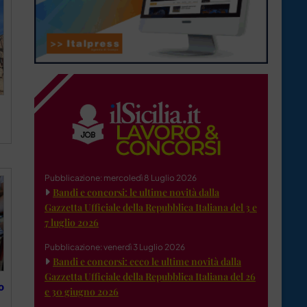
Pubblicazione: mercoledì 8 Luglio 2026
Bandi e concorsi: le ultime novità dalla
Gazzetta Ufficiale della Repubblica Italiana del 3 e
7 luglio 2026
Pubblicazione: venerdì 3 Luglio 2026
Bandi e concorsi: ecco le ultime novità dalla
Gazzetta Ufficiale della Repubblica Italiana del 26
o
e 30 giugno 2026