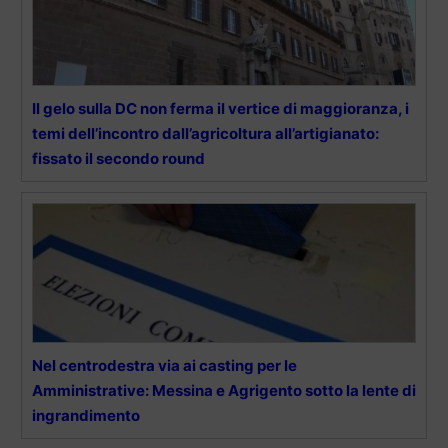
Il gelo sulla DC non ferma il vertice di maggioranza, i
temi dell’incontro dall’agricoltura all’artigianato:
fissato il secondo round
Nel centrodestra via ai casting per le
Amministrative: Messina e Agrigento sotto la lente di
ingrandimento