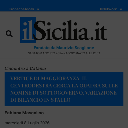
Cronache locali
Il Network
Fondato da Maurizio Scaglione
SABATO 8 AGOSTO 2026 - AGGIORNATO ALLE 12:53
L'incontro a Catania
VERTICE DI MAGGIORANZA: IL
CENTRODESTRA CERCA LA QUADRA SULLE
NOMINE DI SOTTOGOVERNO, VARIAZIONE
DI BILANCIO IN STALLO
Fabiana Mascolino
mercoledì 8 Luglio 2026