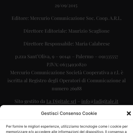
29/09/2015
Editore: Mercurio Comunicazione Soc. Coop. A.R.L.
Direttore Editoriale: Maurizio Scaglione
Direttore Responsabile: Maria Calabrese
p.zza Sant’Oliva, 9 – 90141 – Palermo – 091335557
P.IVA: 06334930820
Mercurio Comunicazione Società Cooperativa a r.l. è
iscritta al Registro degli Operatori di Comunicazione al
numero 26988
Sito gestito da
La Digitale srl
–
info@ladigitale.it
Gestisci Consenso Cookie
Per fornire le migliori esperienze, utilizziamo tecnologie come i cookie per
memorizzare e/o accedere alle informazioni del dispositivo. Il consenso a