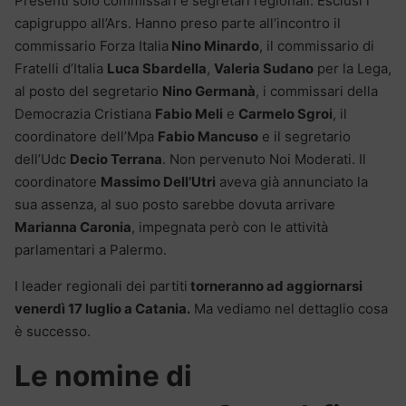
Presenti solo commissari e segretari regionali. Esclusi i
capigruppo all’Ars. Hanno preso parte all’incontro il
commissario Forza Italia
Nino Minardo
, il commissario di
Fratelli d’Italia
Luca Sbardella
,
Valeria Sudano
per la Lega,
al posto del segretario
Nino Germanà
, i commissari della
Democrazia Cristiana
Fabio Meli
e
Carmelo Sgroi
, il
coordinatore dell’Mpa
Fabio Mancuso
e il segretario
dell’Udc
Decio Terrana
. Non pervenuto Noi Moderati. Il
coordinatore
Massimo Dell’Utri
aveva già annunciato la
sua assenza, al suo posto sarebbe dovuta arrivare
Marianna Caronia
, impegnata però con le attività
parlamentari a Palermo.
I leader regionali dei partiti
torneranno ad aggiornarsi
venerdì 17 luglio a Catania.
Ma vediamo nel dettaglio cosa
è successo.
Le nomine di