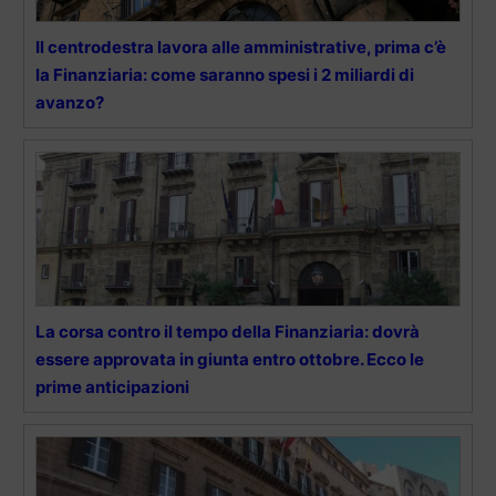
Il centrodestra lavora alle amministrative, prima c’è
la Finanziaria: come saranno spesi i 2 miliardi di
avanzo?
La corsa contro il tempo della Finanziaria: dovrà
essere approvata in giunta entro ottobre. Ecco le
prime anticipazioni