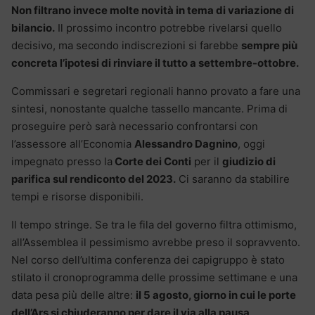
Non filtrano invece molte novità in tema di variazione di
bilancio.
Il prossimo incontro potrebbe rivelarsi quello
decisivo, ma secondo indiscrezioni si farebbe
sempre più
concreta l’ipotesi di rinviare il tutto a settembre-ottobre.
Commissari e segretari regionali hanno provato a fare una
sintesi, nonostante qualche tassello mancante. Prima di
proseguire però sarà necessario confrontarsi con
l’assessore all’Economia
Alessandro Dagnino
, oggi
impegnato presso la
Corte dei Conti
per il
giudizio di
parifica sul rendiconto del 2023.
Ci saranno da stabilire
tempi e risorse disponibili.
Il tempo stringe. Se tra le fila del governo filtra ottimismo,
all’Assemblea il pessimismo avrebbe preso il sopravvento.
Nel corso dell’ultima conferenza dei capigruppo è stato
stilato il cronoprogramma delle prossime settimane e una
data pesa più delle altre:
il 5 agosto, giorno in cui le porte
dell’Ars si chiuderanno per dare il via alla pausa