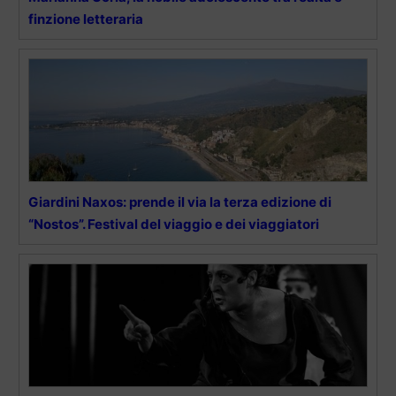
finzione letteraria
Giardini Naxos: prende il via la terza edizione di
“Nostos”. Festival del viaggio e dei viaggiatori