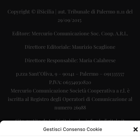
Copyright © ilSicilia | aut. Tribunale di Palermo n.11 del
29/09/2015
Editore: Mercurio Comunicazione Soc. Coop. A.R.L.
Direttore Editoriale: Maurizio Scaglione
Direttore Responsabile: Maria Calabrese
p.zza Sant’Oliva, 9 – 90141 – Palermo – 091335557
P.IVA: 06334930820
Mercurio Comunicazione Società Cooperativa a r.l. è
iscritta al Registro degli Operatori di Comunicazione al
numero 26988
Sito gestito da
La Digitale srl
–
info@ladigitale.it
Gestisci Consenso Cookie