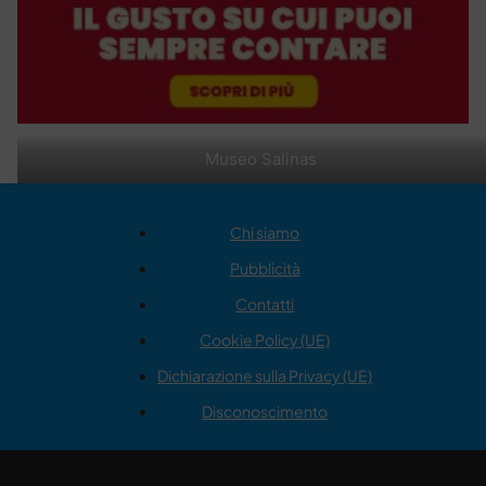
Museo Salinas
Chi siamo
Pubblicità
Contatti
Cookie Policy (UE)
Dichiarazione sulla Privacy (UE)
Disconoscimento