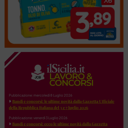
Pubblicazione: mercoledì 8 Luglio 2026
Bandi e concorsi: le ultime novità dalla Gazzetta Ufficiale
della Repubblica Italiana del 3 e 7 luglio 2026
Pubblicazione: venerdì 3 Luglio 2026
Bandi e concorsi: ecco le ultime novità dalla Gazzetta