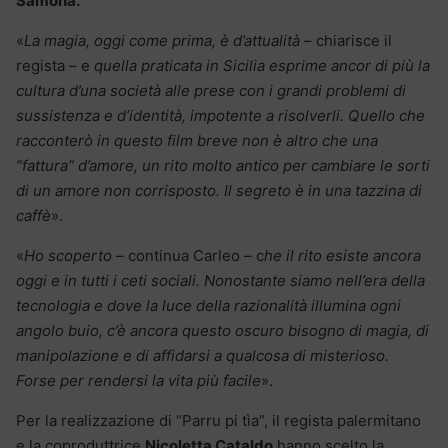
Samonà.
«
La magia, oggi come prima, è d’attualità
– chiarisce il
regista – e
quella praticata in Sicilia esprime ancor di più la
cultura d’una società alle prese con i grandi problemi di
sussistenza e d’identità, impotente a risolverli. Quello che
racconterò in questo film breve non è altro che una
“fattura” d’amore, un rito molto antico per cambiare le sorti
di un amore non corrisposto. Il segreto è in una tazzina di
caffè
».
«
Ho scoperto
– continua Carleo – c
he il rito esiste ancora
oggi e in tutti i ceti sociali. Nonostante siamo nell’era della
tecnologia e dove la luce della razionalità illumina ogni
angolo buio, c’è ancora questo oscuro bisogno di magia, di
manipolazione e di affidarsi a qualcosa di misterioso.
Forse per rendersi la vita più facile
».
Per la realizzazione di “Parru pi tìa”, il regista palermitano
e la coproduttrice
Nicoletta Cataldo
hanno scelto la