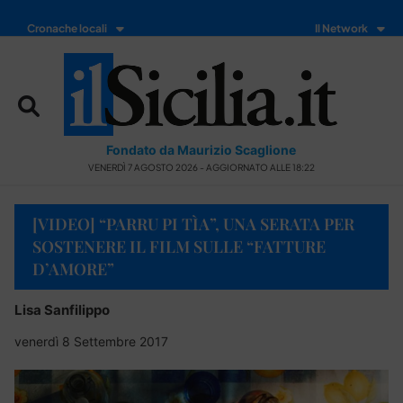
Cronache locali
Il Network
Fondato da Maurizio Scaglione
VENERDÌ 7 AGOSTO 2026 - AGGIORNATO ALLE 18:22
[VIDEO] “PARRU PI TÌA”, UNA SERATA PER
SOSTENERE IL FILM SULLE “FATTURE
D’AMORE”
Lisa Sanfilippo
venerdì 8 Settembre 2017