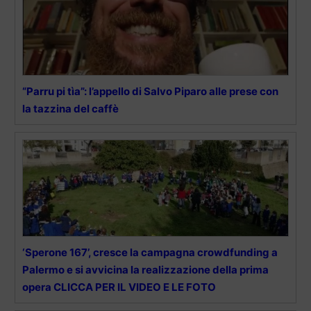
“Parru pi tìa”: l’appello di Salvo Piparo alle prese con
la tazzina del caffè
‘Sperone 167’, cresce la campagna crowdfunding a
Palermo e si avvicina la realizzazione della prima
opera CLICCA PER IL VIDEO E LE FOTO