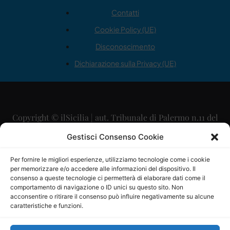
Contatti
Cookie Policy (UE)
Disconoscimento
Dichiarazione sulla Privacy (UE)
Copyright © ilSicilia | aut. Tribunale di Palermo n.11 del
29/09/2015
Gestisci Consenso Cookie
Editore: Mercurio Comunicazione Soc. Coop. A.R.L.
Per fornire le migliori esperienze, utilizziamo tecnologie come i cookie
per memorizzare e/o accedere alle informazioni del dispositivo. Il
Direttore Editoriale: Maurizio Scaglione
consenso a queste tecnologie ci permetterà di elaborare dati come il
comportamento di navigazione o ID unici su questo sito. Non
Direttore Responsabile: Maria Calabrese
acconsentire o ritirare il consenso può influire negativamente su alcune
caratteristiche e funzioni.
p.zza Sant’Oliva, 9 – 90141 – Palermo – 091335557