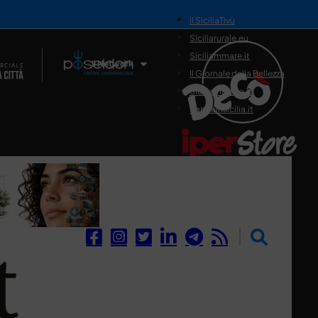
il SiciliaTivù
Siciliarurale.eu
Siciliammare.it
Il Network
Il Giornale della Bellezza
Siciliamedica.it
Sanitainsicilia.it