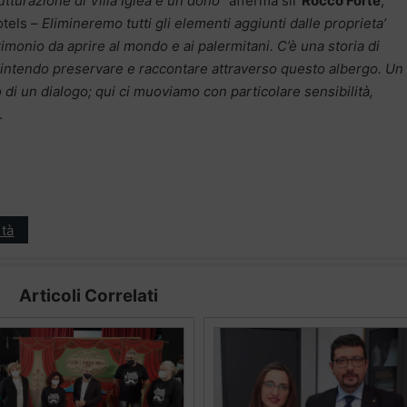
rutturazione di Villa Igiea è un dono
” afferma sir
Rocco Forte
,
otels –
Elimineremo tutti gli elementi aggiunti dalle proprieta’
monio da aprire al mondo e ai palermitani. C’è una storia di
e intendo preservare e raccontare attraverso questo albergo. Un
di un dialogo; qui ci muoviamo con particolare sensibilità,
.
tà
Articoli Correlati