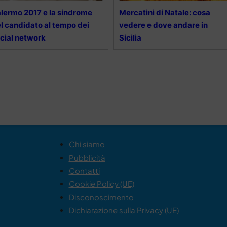
lermo 2017 e la sindrome
Mercatini di Natale: cosa
l candidato al tempo dei
vedere e dove andare in
cial network
Sicilia
Chi siamo
Pubblicità
Contatti
Cookie Policy (UE)
Disconoscimento
Dichiarazione sulla Privacy (UE)