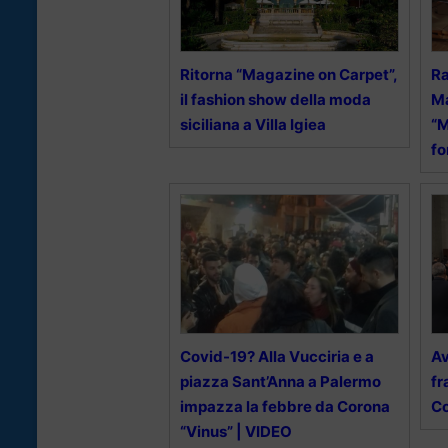
Ritorna “Magazine on Carpet”,
Ra
il fashion show della moda
Ma
siciliana a Villa Igiea
“
fo
Covid-19? Alla Vucciria e a
Av
piazza Sant’Anna a Palermo
fr
impazza la febbre da Corona
Co
“Vinus” | VIDEO