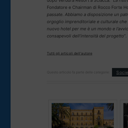
dopo Verdura Resort a Sciacca. “
La rist
Fondatore e Chairman di Rocco Forte H
passate. Abbiamo a disposizione un patri
orgoglio imprenditoriale e culturale ch
nuovo hotel per me è un mondo e l’avvio 
consapevoli dell’intensità del progetto
“. 
Tutti gli articoli dell'autore
Socie
Questo articolo fa parte delle categorie: