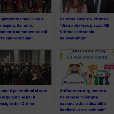
ppresentazione Foibe al
Palermo, Gelarda-Pitarresi:
laspina, Samonà:
“Dietro obelisco piazza XIII
Momento commovente dal
Vittime spettacolo
rte valore sociale”
nauseabondo”
vocati palermitani al voto
Anffas open day, anche a
a le polemiche per il
Palermo la “Giornata
nsiglio dell’Ordine
nazionale della disabilità
intellettiva e relazionale”