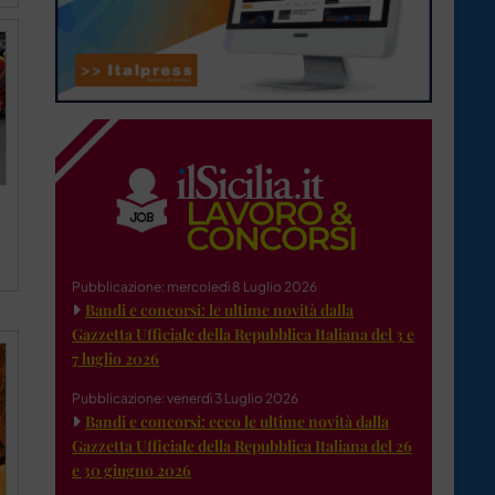
Pubblicazione: mercoledì 8 Luglio 2026
Bandi e concorsi: le ultime novità dalla
Gazzetta Ufficiale della Repubblica Italiana del 3 e
7 luglio 2026
Pubblicazione: venerdì 3 Luglio 2026
Bandi e concorsi: ecco le ultime novità dalla
Gazzetta Ufficiale della Repubblica Italiana del 26
e 30 giugno 2026