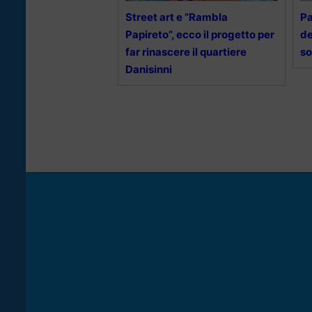
Street art e “Rambla
Pa
Papireto”, ecco il progetto per
de
far rinascere il quartiere
so
Danisinni