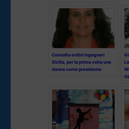
Consulta ordini ingegneri
Gi
Sicilia, per la prima volta una
L
donna come presidente
Wo
Ga