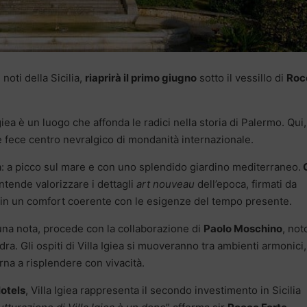
 noti della Sicilia,
riaprirà il primo giugno
sotto il vessillo di
Roc
Igiea è un luogo che affonda le radici nella storia di Palermo. Qui,
 ne fece centro nevralgico di mondanità internazionale.
a: a picco sul mare e con uno splendido giardino mediterraneo.
ntende valorizzare i dettagli
art nouveau
dell’epoca, firmati da
 in un comfort coerente con le esigenze del tempo presente.
 una nota, procede con la collaborazione di
Paolo Moschino
, not
dra. Gli ospiti di Villa Igiea si muoveranno tra ambienti armonici,
orna a risplendere con vivacità.
otels
, Villa Igiea rappresenta il secondo investimento in Sicilia