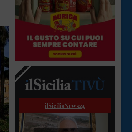
ilSiciliaNews
24