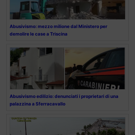
Abusivismo: mezzo milione dal Ministero per
demolire le case a Triscina
Abusivismo edilizio: denunciati i proprietari di una
palazzina a Sferracavallo