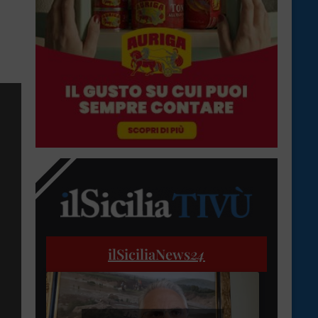
ilSiciliaNews
24