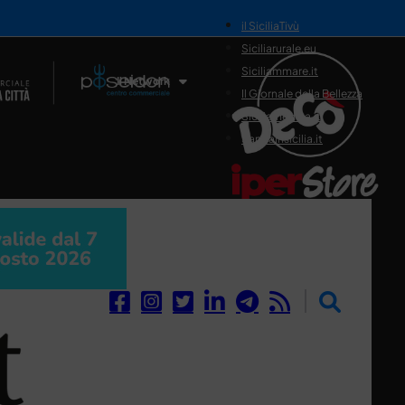
il SiciliaTivù
Siciliarurale.eu
Siciliammare.it
Il Network
Il Giornale della Bellezza
Siciliamedica.it
Sanitainsicilia.it