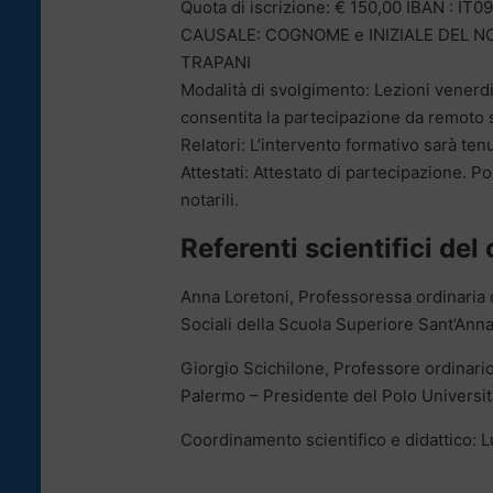
Quota di iscrizione: € 150,00 IBAN :
CAUSALE: COGNOME e INIZIALE DEL NO
TRAPANI
Modalità di svolgimento: Lezioni venerdi
consentita la partecipazione da remoto 
Relatori: L’intervento formativo sarà tenu
Attestati: Attestato di partecipazione. Pos
notarili.
Referenti scientifici del
Anna Loretoni, Professoressa ordinaria d
Sociali della Scuola Superiore Sant’Anna
Giorgio Scichilone, Professore ordinario d
Palermo – Presidente del Polo Universit
Coordinamento scientifico e didattico: 