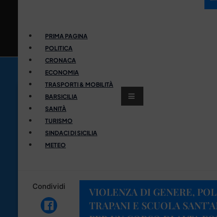
PRIMA PAGINA
POLITICA
CRONACA
ECONOMIA
TRASPORTI & MOBILITÀ
BARSICILIA
SANITÀ
TURISMO
SINDACI DI SICILIA
METEO
Condividi
VIOLENZA DI GENERE, POL
TRAPANI E SCUOLA SANT’A