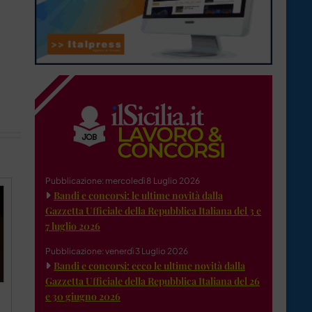
Pubblicazione: mercoledì 8 Luglio 2026
Bandi e concorsi: le ultime novità dalla
Gazzetta Ufficiale della Repubblica Italiana del 3 e
7 luglio 2026
Pubblicazione: venerdì 3 Luglio 2026
Bandi e concorsi: ecco le ultime novità dalla
Gazzetta Ufficiale della Repubblica Italiana del 26
e 30 giugno 2026