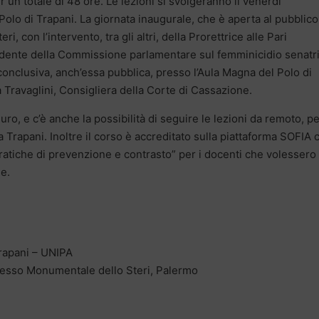
 un totale di 48 ore. Le lezioni si svolgeranno il venerdì
Polo di Trapani. La giornata inaugurale, che è aperta al pubblico,
ri, con l’intervento, tra gli altri, della Prorettrice alle Pari
idente della Commissione parlamentare sul femminicidio senatr
 conclusiva, anch’essa pubblica, presso l’Aula Magna del Polo di
a Travaglini, Consigliera della Corte di Cassazione.
uro, e c’è anche la possibilità di seguire le lezioni da remoto, p
 Trapani. Inoltre il corso è accreditato sulla piattaforma SOFIA 
ratiche di prevenzione e contrasto” per i docenti che volessero
ne.
Trapani – UNIPA
lesso Monumentale dello Steri, Palermo