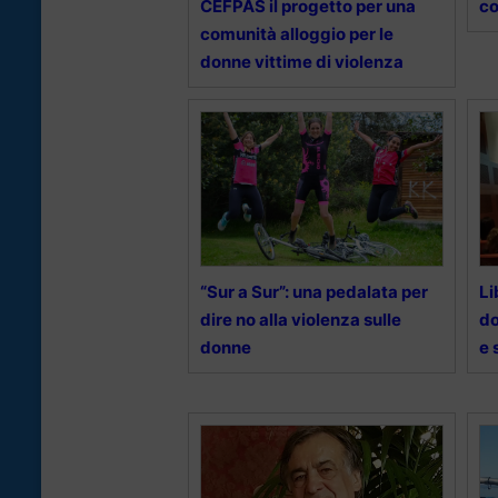
CEFPAS il progetto per una
co
comunità alloggio per le
donne vittime di violenza
“Sur a Sur”: una pedalata per
Li
dire no alla violenza sulle
do
donne
e 