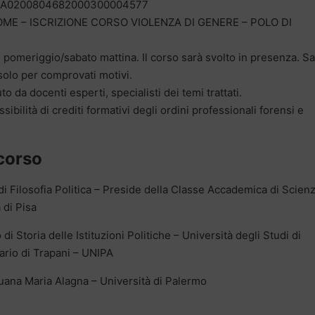
 IT09A0200804682000300004577
ME – ISCRIZIONE CORSO VIOLENZA DI GENERE – POLO DI
 pomeriggio/sabato mattina. Il corso sarà svolto in presenza. Sa
solo per comprovati motivi.
to da docenti esperti, specialisti dei temi trattati.
sibilità di crediti formativi degli ordini professionali forensi e
 corso
i Filosofia Politica – Preside della Classe Accademica di Scien
 di Pisa
i Storia delle Istituzioni Politiche – Università degli Studi di
ario di Trapani – UNIPA
Luana Maria Alagna – Università di Palermo