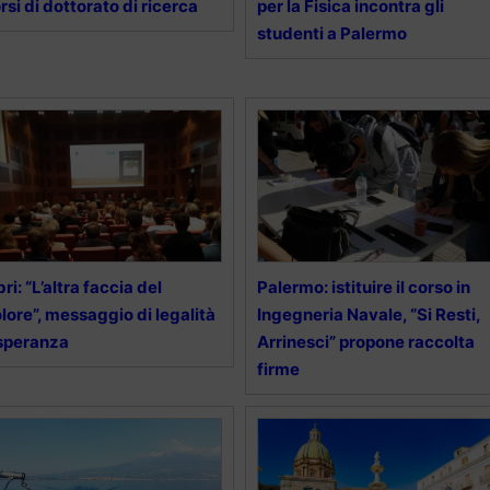
rsi di dottorato di ricerca
per la Fisica incontra gli
studenti a Palermo
bri: “L’altra faccia del
Palermo: istituire il corso in
lore”, messaggio di legalità
Ingegneria Navale, “Si Resti,
speranza
Arrinesci” propone raccolta
firme