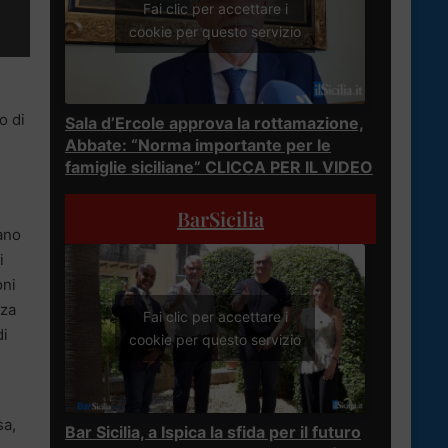
Fai clic per accettare i
cookie per questo servizio
o di
Sala d’Ercole approva la rottamazione,
Abbate: “Norma importante per le
famiglie siciliane” CLICCA PER IL VIDEO
BarSicilia
ano
i
oni
nza
Fai clic per accettare i
di
cookie per questo servizio
sa,
Bar Sicilia, a Ispica la sfida per il futuro