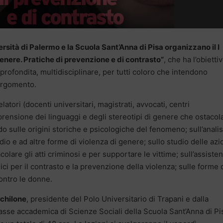
versità di Palermo e la Scuola Sant’Anna di Pisa organizzano il I
enere. Pratiche di prevenzione e di contrasto”
, che ha l’obiettiv
rofondita, multidisciplinare, per tutti coloro che intendono
’argomento.
elatori (docenti universitari, magistrati, avvocati, centri
prensione dei linguaggi e degli stereotipi di genere che ostacol
ndo sulle origini storiche e psicologiche del fenomeno; sull’analis
o e ad altre forme di violenza di genere; sullo studio delle azi
olare gli atti criminosi e per supportare le vittime; sull’assiste
dici per il contrasto e la prevenzione della violenza; sulle forme 
ontro le donne.
ichilone
, presidente del Polo Universitario di Trapani e dalla
lasse accademica di Scienze Sociali della Scuola Sant’Anna di Pi