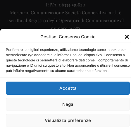
P.IVA: 06334930820
Mercurio Comunicazione Società Cooperativa a r.l. è
iscritta al Registro degli Operatori di Comunicazione al
numero 26988
Gestisci Consenso Cookie
Sito gestito da
La Digitale srl
–
info@ladigitale.it
Per fornire le migliori esperienze, utilizziamo tecnologie come i cookie per
memorizzare e/o accedere alle informazioni del dispositivo. Il consenso a
queste tecnologie ci permetterà di elaborare dati come il comportamento di
navigazione o ID unici su questo sito. Non acconsentire o ritirare il consenso
può influire negativamente su alcune caratteristiche e funzioni.
Accetta
Nega
Visualizza preferenze