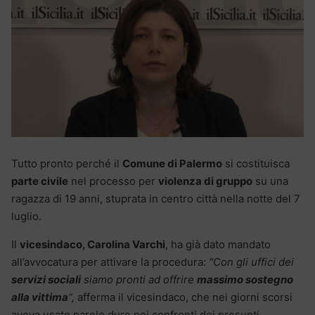
Tutto pronto perché il
Comune di Palermo
si costituisca
parte civile
nel processo per
violenza di gruppo
su una
ragazza di 19 anni, stuprata in centro città nella notte del 7
luglio.
Il
vicesindaco, Carolina Varchi
, ha già dato mandato
all’avvocatura per attivare la procedura:
“Con gli uffici dei
servizi sociali
siamo pronti ad offrire
massimo sostegno
alla vittima
“,
afferma il vicesindaco, che nei giorni scorsi
aveva usato parole dure nei confronti dei presunti