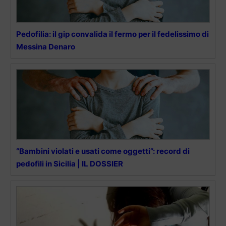
Pedofilia: il gip convalida il fermo per il fedelissimo di
Messina Denaro
“Bambini violati e usati come oggetti”: record di
pedofili in Sicilia | IL DOSSIER