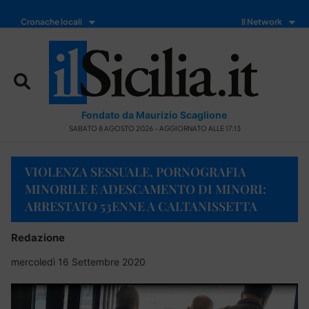
Cronache locali
Il Network
Fondato da Maurizio Scaglione
SABATO 8 AGOSTO 2026 - AGGIORNATO ALLE 17:13
VIOLENZA SESSUALE, PORNOGRAFIA
MINORILE E ADESCAMENTO DI MINORI:
ARRESTATO 53ENNE A CALTANISSETTA
Redazione
mercoledì 16 Settembre 2020