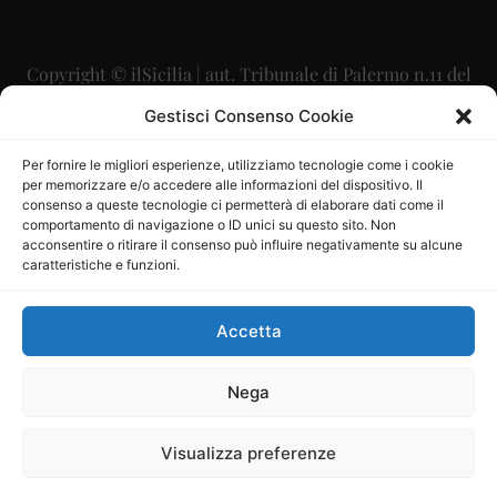
Copyright © ilSicilia | aut. Tribunale di Palermo n.11 del
29/09/2015
Gestisci Consenso Cookie
Editore: Mercurio Comunicazione Soc. Coop. A.R.L.
Per fornire le migliori esperienze, utilizziamo tecnologie come i cookie
per memorizzare e/o accedere alle informazioni del dispositivo. Il
Direttore Editoriale: Maurizio Scaglione
consenso a queste tecnologie ci permetterà di elaborare dati come il
comportamento di navigazione o ID unici su questo sito. Non
Direttore Responsabile: Maria Calabrese
acconsentire o ritirare il consenso può influire negativamente su alcune
caratteristiche e funzioni.
p.zza Sant’Oliva, 9 – 90141 – Palermo – 091335557
P.IVA: 06334930820
Accetta
Mercurio Comunicazione Società Cooperativa a r.l. è
iscritta al Registro degli Operatori di Comunicazione al
Nega
numero 26988
Visualizza preferenze
Sito gestito da
La Digitale srl
–
info@ladigitale.it