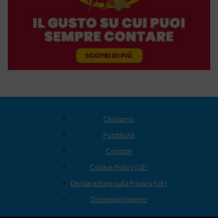
Chi siamo
Pubblicità
Contatti
Cookie Policy (UE)
Dichiarazione sulla Privacy (UE)
Disconoscimento