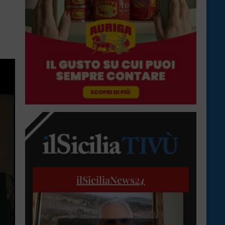
ilSiciliaNews
24