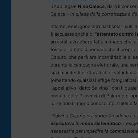
il suo legale
Nino Caleca
, darà il consen
Caleca –
in difesa della correttezza e del
Intanto, emergono altri particolari sull’
è accusato anche di
“attentato contro i d
arrestati avrebbero fatto in modo che, a 
fosse orientato a pensare che il proprio
Caputo, che però era incandidabile ai sen
durante la campagna elettorale, una serie
sia i manifesti elettorali che i volantini
(omettendo qualsiasi effige fotografica)
l’appellativo “detto Salvino”, con il qual
comuni della Provincia di Palermo propr
lui (e non il, meno conosciuto, fratello M
“Salvino Caputo era soggetto aduso ad u
esercitava in modo sistematico
. L’esig
necessaria per impedire la commissione d