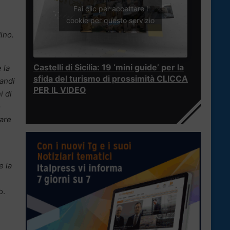
Fai clic per accettare i
cookie per questo servizio
dino.
Castelli di Sicilia: 19 ‘mini guide’ per la
 la
sfida del turismo di prossimità CLICCA
randi
PER IL VIDEO
i di
o
rare
e la
o.