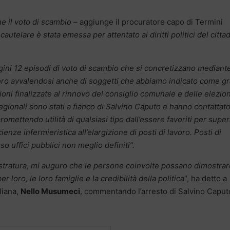
e il voto di scambio –
aggiunge il procuratore capo di Termini
autelare è stata emessa per attentato ai diritti politici del citta
ini 12 episodi di voto di scambio che si concretizzano mediante
oro avvalendosi anche di soggetti che abbiamo indicato come g
ioni finalizzate al rinnovo del consiglio comunale e delle elezion
gionali sono stati a fianco di Salvino Caputo e hanno contattat
 promettendo utilità di qualsiasi tipo dall’essere favoriti per supe
nze infermieristica all’elargizione di posti di lavoro. Posti di
o uffici pubblici non meglio definiti”.
istratura, mi auguro che le persone coinvolte possano dimostrar
r loro, le loro famiglie e la credibilità della politica
“, ha detto a
liana,
Nello Musumeci
, commentando l’arresto di Salvino Caput