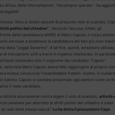
so all’uso delle intercettazioni. “
Ha sempre operato
– ha aggiun
la legalità
“.
inchiesta. Oltre ai dodici episodi di presunto voto di scambio, Ca
iritti politici del cittadino”
. Secondo l’accusa, infatti, gli
fronte della candidatura all’ARS di Mario Caputo, il corpo elettor
 voto servisse a sostenere la candidatura del ben più noto Salvi
si della “Legge Severino”. A tal fine, quindi, avrebbero attivato
 di meccanismi volti a trarre in inganno l’elettorato. In particola
 distribuiti recitavano solo il cognome del candidato “Caputo”
 e, nella lista Mario Caputo aveva fatto aggiungere al proprio n
e era invece conosciuto l’incandidabile fratello. Inoltre, in numero
io Salvino Caputo si sarebbe presentato agli elettori come se f
ario) il reale candidato.
n’attività sicuramente contra legem il voto di scambio,
attività
enza cautelare per attentato ai diritti politici del cittadino è stata
i reati della stessa natura”.
Lo ha detto il procuratore Capo