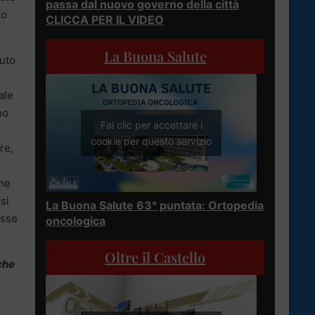
passa dal nuovo governo della città
to
CLICCA PER IL VIDEO
La Buona Salute
puto
ale
no
Fai clic per accettare i
,
cookie per questo servizio
re,
ome
si
La Buona Salute 63° puntata: Ortopedia
osse
oncologica
Oltre il Castello
 che