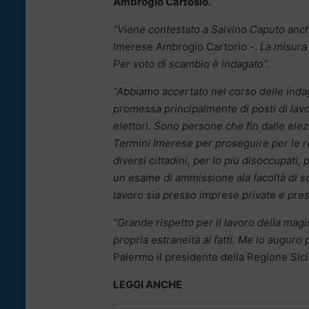
Ambrogio Cartosio.
“Viene contestato a Salvino Caputo anch
Imerese Ambrogio Cartorio -.
La misura c
Per voto di scambio è indagato”.
“Abbiamo accertato nel corso delle indag
promessa principalmente di posti di lav
elettori. Sono persone che fin dalle elez
Termini Imerese per proseguire per le re
diversi cittadini, per lo più disoccupati,
un esame di ammissione ala facoltà di scie
lavoro sia presso imprese private e press
“
Grande rispetto per il lavoro della mag
propria estraneità ai fatti. Me lo auguro pe
Palermo il presidente della Regione Sici
LEGGI ANCHE