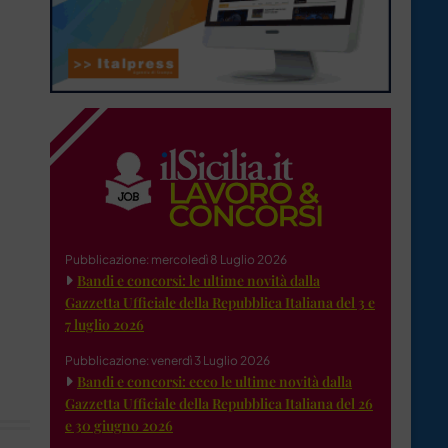
Pubblicazione: mercoledì 8 Luglio 2026
Bandi e concorsi: le ultime novità dalla
Gazzetta Ufficiale della Repubblica Italiana del 3 e
7 luglio 2026
Pubblicazione: venerdì 3 Luglio 2026
Bandi e concorsi: ecco le ultime novità dalla
Gazzetta Ufficiale della Repubblica Italiana del 26
e 30 giugno 2026