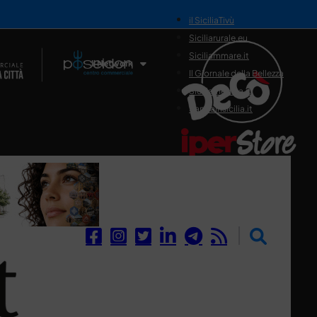
il SiciliaTivù
Siciliarurale.eu
Siciliammare.it
Il Network
Il Giornale della Bellezza
Siciliamedica.it
Sanitainsicilia.it