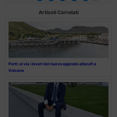
Articoli Correlati
Porti: al via i lavori del nuovo approdo aliscafi a
Vulcano