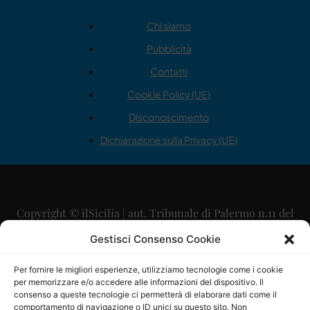
Chi siamo
Pubblicità
Contatti
Cookie Policy (UE)
Disconoscimento
Dichiarazione sulla Privacy (UE)
Copyright © ilSicilia | aut. Tribunale di Palermo n.11 del
29/09/2015
Gestisci Consenso Cookie
Editore: Mercurio Comunicazione Soc. Coop. A.R.L.
Per fornire le migliori esperienze, utilizziamo tecnologie come i cookie
per memorizzare e/o accedere alle informazioni del dispositivo. Il
Direttore Editoriale: Maurizio Scaglione
consenso a queste tecnologie ci permetterà di elaborare dati come il
comportamento di navigazione o ID unici su questo sito. Non