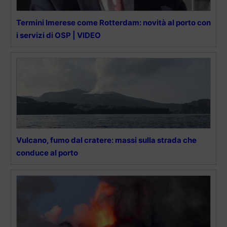
Termini Imerese come Rotterdam: novità al porto con
i servizi di OSP | VIDEO
Vulcano, fumo dal cratere: massi sulla strada che
conduce al porto