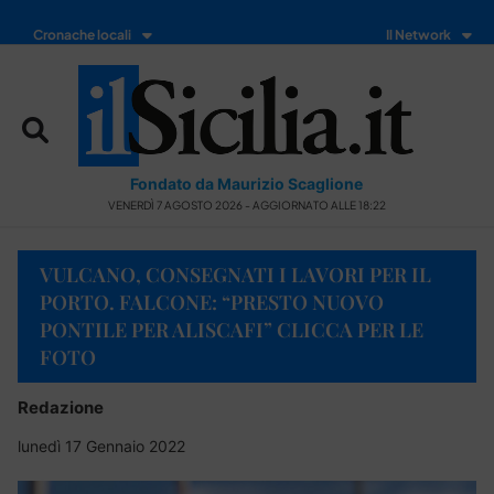
Cronache locali
Il Network
Fondato da Maurizio Scaglione
VENERDÌ 7 AGOSTO 2026 - AGGIORNATO ALLE 18:22
VULCANO, CONSEGNATI I LAVORI PER IL
PORTO. FALCONE: “PRESTO NUOVO
PONTILE PER ALISCAFI” CLICCA PER LE
FOTO
Redazione
lunedì 17 Gennaio 2022