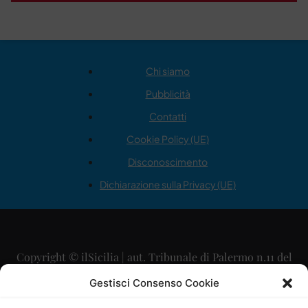
Chi siamo
Pubblicità
Contatti
Cookie Policy (UE)
Disconoscimento
Dichiarazione sulla Privacy (UE)
Copyright © ilSicilia | aut. Tribunale di Palermo n.11 del
29/09/2015
Gestisci Consenso Cookie
Editore: Mercurio Comunicazione Soc. Coop. A.R.L.