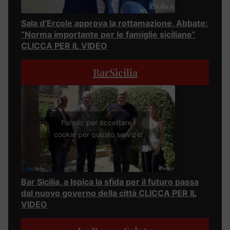
Sala d’Ercole approva la rottamazione, Abbate:
“Norma importante per le famiglie siciliane”
CLICCA PER IL VIDEO
BarSicilia
Fai clic per accettare i
cookie per questo servizio
Bar Sicilia, a Ispica la sfida per il futuro passa
dal nuovo governo della città CLICCA PER IL
VIDEO