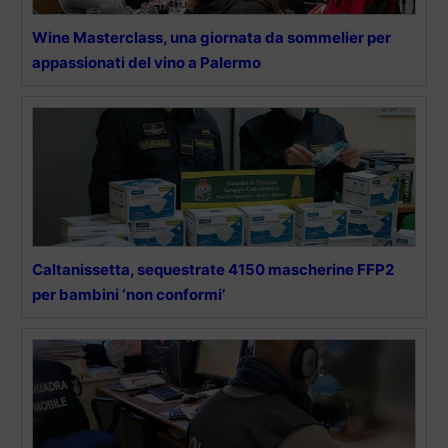
Wine Masterclass, una giornata da sommelier per
appassionati del vino a Palermo
Caltanissetta, sequestrate 4150 mascherine FFP2
per bambini ‘non conformi’