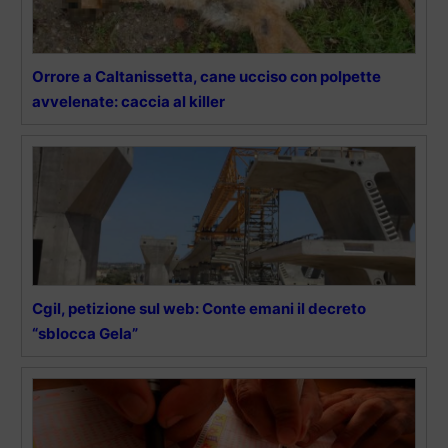
Orrore a Caltanissetta, cane ucciso con polpette
avvelenate: caccia al killer
Cgil, petizione sul web: Conte emani il decreto
“sblocca Gela”