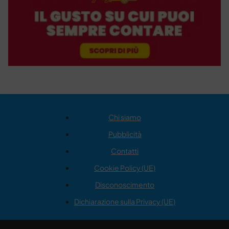
Chi siamo
Pubblicità
Contatti
Cookie Policy (UE)
Disconoscimento
Dichiarazione sulla Privacy (UE)