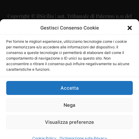
Copyright © ilSicilia | aut. Tribunale di Palermo n.11 del
29/09/2015
Gestisci Consenso Cookie
Editore: Mercurio Comunicazione Soc. Coop. A.R.L.
Per fornire le migliori esperienze, utilizziamo tecnologie come i cookie
per memorizzare e/o accedere alle informazioni del dispositivo. Il
Direttore Editoriale: Maurizio Scaglione
consenso a queste tecnologie ci permetterà di elaborare dati come il
comportamento di navigazione o ID unici su questo sito. Non
Direttore Responsabile: Maria Calabrese
acconsentire o ritirare il consenso può influire negativamente su alcune
caratteristiche e funzioni.
p.zza Sant’Oliva, 9 – 90141 – Palermo – 091335557
P.IVA: 06334930820
Accetta
Mercurio Comunicazione Società Cooperativa a r.l. è
iscritta al Registro degli Operatori di Comunicazione al
Nega
numero 26988
Visualizza preferenze
Sito gestito da
La Digitale srl
–
info@ladigitale.it
Cookie Policy
Dichiarazione sulla Privacy