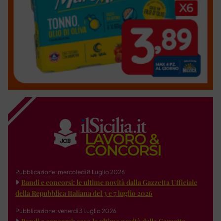
Pubblicazione: mercoledì 8 Luglio 2026
Bandi e concorsi: le ultime novità dalla Gazzetta Ufficiale
della Repubblica Italiana del 3 e 7 luglio 2026
Pubblicazione: venerdì 3 Luglio 2026