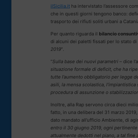
ilSicilia.it
ha intervistato l’assessore com
che in questi giorni tengono banco: defici
trasporto dei rifiuti soliti urbani a Cata
Per quanto riguarda il
bilancio consunt
di alcuni dei paletti fissati per lo stato di
2019
″.
“
Sulla base dei nuovi parametri
– dice l’
situazione formale di deficit, che ha rip
tutte l’aumento obbligatorio per legge de
asili, la mensa scolastica, l’impiantistica 
procedura di assunzione o stabilizzazion
Inoltre, alla Rap servono circa dieci milio
fatto, in una delibera del 31 marzo 2019
dato mandato all’ufficio Ambiente, di agi
entro il 30 giugno 2019, ogni pertinente 
attualmente dedotti nel piano, a tal fin