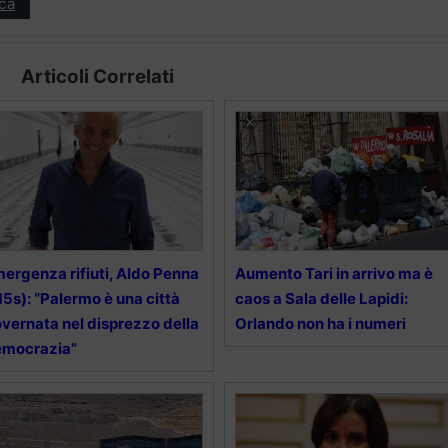
ica
Articoli Correlati
ergenza rifiuti, Aldo Penna
Aumento Tari in arrivo ma è
5s): “Palermo è una città
caos a Sala delle Lapidi:
vernata nel disprezzo della
Orlando non ha i numeri
emocrazia”