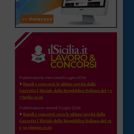
Pubblicazione: mercoledì 8 Luglio 2026
Bandi e concorsi: le ultime novità dalla
Gazzetta Ufficiale della Repubblica Italiana del 3 e
7 luglio 2026
Pubblicazione: venerdì 3 Luglio 2026
Bandi e concorsi: ecco le ultime novità dalla
Gazzetta Ufficiale della Repubblica Italiana del 26
e 30 giugno 2026