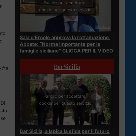
Fai clic per accettare i
mi
cookie per questo servizio
nto
Sala d’Ercole approva la rottamazione,
io
Abbate: “Norma importante per le
famiglie siciliane” CLICCA PER IL VIDEO
a
BarSicilia
 fra
Fai clic per accettare i
 Di
cookie per questo servizio
tato
sse
Bar Sicilia, a Ispica la sfida per il futuro