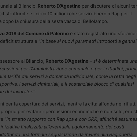
unale al Bilancio,
Roberto D’Agostino
per discutere di alcuni te
t strutturale e i circa 10 milioni che servirebbero a Rap per il
nia dopo la chiusura della sesta vasca di Bellolampo.
ivo 2018 del Comune di Palermo
è stato registrato uno sforame
 deficit strutturale “
in base ai nuovi parametri introdotti a genna
assessore al Bilancio,
Roberto D’Agostino
–
si è determinata un
ercussioni per l’Amministrazione comunale e per i cittadini, prime
lle tariffe dei servizi a domanda individuale, come la retta degli
sportiva, i servizi cimiteriali, e il sostanziale blocco di qualsiasi
e dei lavoratori
“.
ni per la copertura dei servizi, mentre la città affonda nei rifiuti.
, proprio per evitare ripercussioni economiche e non solo, era s
re “
in stretto rapporto con Rap spa e con SRR, affinché assume
iniziativa finalizzata all’eventuale aggiornamento dei costi
e adottando una formale segnalazione da inviare alla Ragioneria