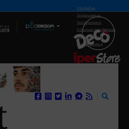
il SiciliaTivù
Siciliarurale.eu
Siciliammare.it
Il Network
Il Giornale della Bellezza
Siciliamedica.it
Sanitainsicilia.it