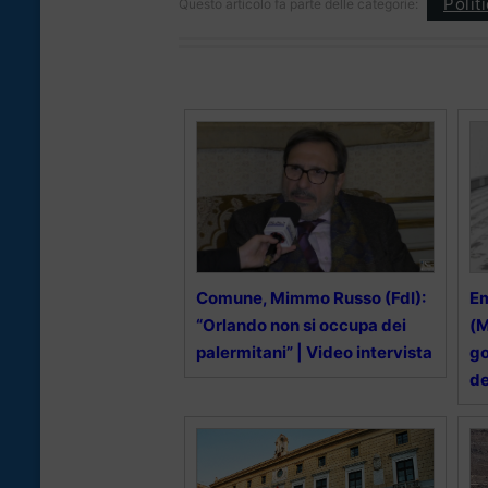
Polit
Questo articolo fa parte delle categorie:
Comune, Mimmo Russo (FdI):
Em
“Orlando non si occupa dei
(M
palermitani” | Video intervista
go
d