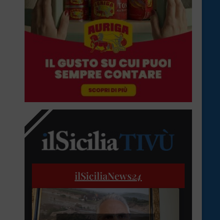
ilSiciliaNews
24