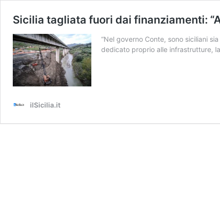
Sicilia tagliata fuori dai finanziamenti: “
“Nel governo Conte, sono siciliani sia
dedicato proprio alle infrastrutture, l
ilSicilia.it