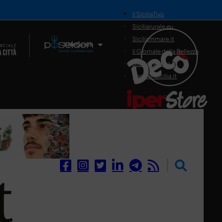
il SiciliaTivù
Siciliarurale.eu
Siciliammare.it
Il Network
Il Giornale della Bellezza
Siciliamedica.it
Sanitainsicilia.it