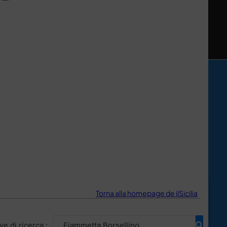
Torna alla homepage de ilSicilia
Cerca ...
ve di ricerca :