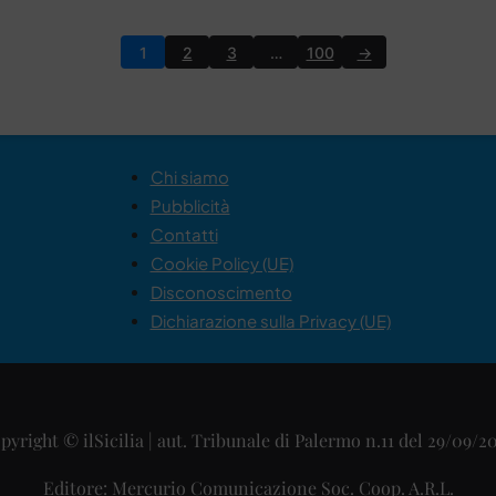
1
2
3
…
100
→
Chi siamo
Pubblicità
Contatti
Cookie Policy (UE)
Disconoscimento
Dichiarazione sulla Privacy (UE)
pyright © ilSicilia | aut. Tribunale di Palermo n.11 del 29/09/2
Editore: Mercurio Comunicazione Soc. Coop. A.R.L.