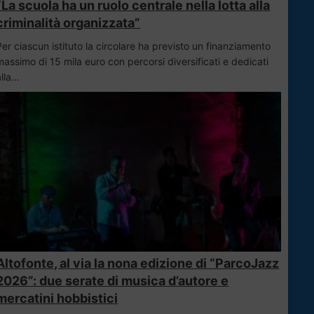
“La scuola ha un ruolo centrale nella lotta alla
criminalità organizzata”
Per ciascun istituto la circolare ha previsto un finanziamento
massimo di 15 mila euro con percorsi diversificati e dedicati
alla…
Altofonte, al via la nona edizione di “ParcoJazz
2026”: due serate di musica d’autore e
mercatini hobbistici