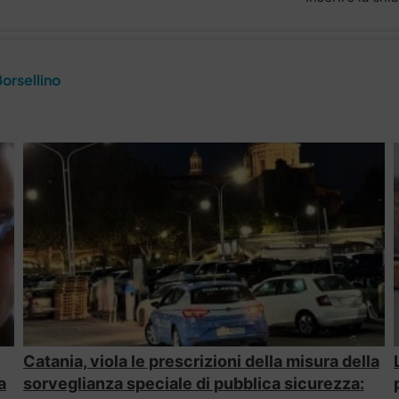
orsellino
Catania, viola le prescrizioni della misura della
a
sorveglianza speciale di pubblica sicurezza: