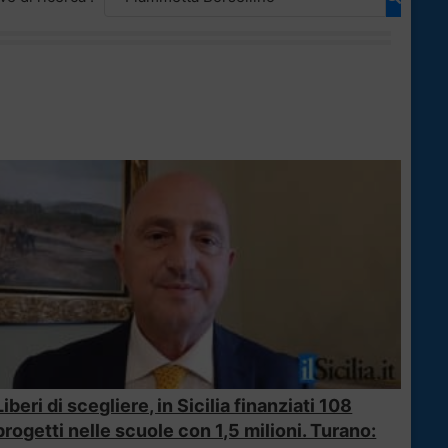
Liberi di scegliere, in Sicilia finanziati 108
progetti nelle scuole con 1,5 milioni. Turano: