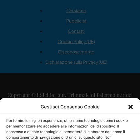
Chi siamo
Pubblicità
Contatti
Cookie Policy (UE)
Disconoscimento
Dichiarazione sulla Privacy (UE)
Copyright © ilSicilia | aut. Tribunale di Palermo n.11 del
29/09/2015
Gestisci Consenso Cookie
Editore: Mercurio Comunicazione Soc. Coop. A.R.L.
Per fornire le migliori esperienze, utilizziamo tecnologie come i cookie
per memorizzare e/o accedere alle informazioni del dispositivo. Il
Direttore Editoriale: Maurizio Scaglione
consenso a queste tecnologie ci permetterà di elaborare dati come il
comportamento di navigazione o ID unici su questo sito. Non