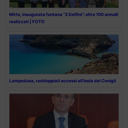
Mirto, inaugurata fontana “3 Delfini”: oltre 100 annulli
realizzati | FOTO
Lampedusa, raddoppiati accessi all’Isola dei Conigli