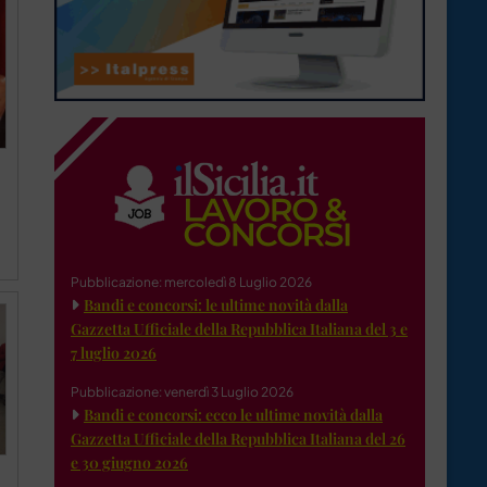
Pubblicazione: mercoledì 8 Luglio 2026
Bandi e concorsi: le ultime novità dalla
Gazzetta Ufficiale della Repubblica Italiana del 3 e
7 luglio 2026
Pubblicazione: venerdì 3 Luglio 2026
Bandi e concorsi: ecco le ultime novità dalla
Gazzetta Ufficiale della Repubblica Italiana del 26
e 30 giugno 2026