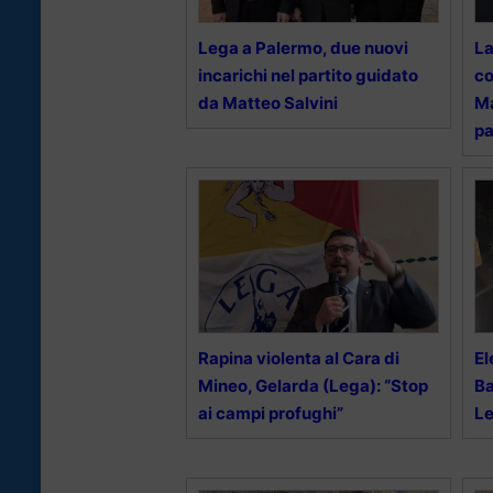
Lega a Palermo, due nuovi
La
incarichi nel partito guidato
co
da Matteo Salvini
Ma
pa
Rapina violenta al Cara di
El
Mineo, Gelarda (Lega): “Stop
Ba
ai campi profughi”
Le