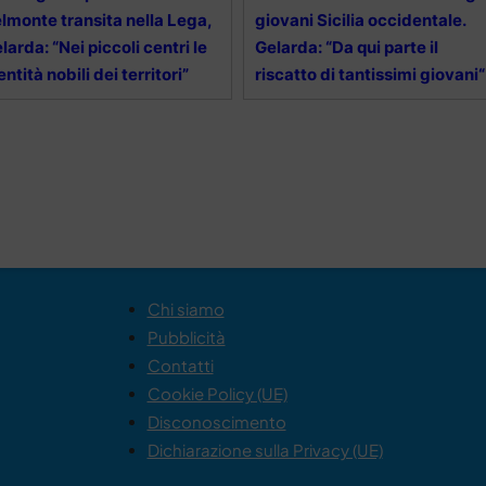
lmonte transita nella Lega,
giovani Sicilia occidentale.
larda: “Nei piccoli centri le
Gelarda: “Da qui parte il
entità nobili dei territori”
riscatto di tantissimi giovani“
Chi siamo
Pubblicità
Contatti
Cookie Policy (UE)
Disconoscimento
Dichiarazione sulla Privacy (UE)