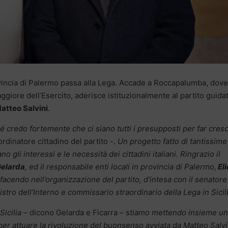
vincia di Palermo passa alla Lega. Accade a Roccapalumba, dove
ggiore dell’Esercito, aderisce istituzionalmente al partito guida
atteo Salvini
.
é credo fortemente che ci siano tutti i presupposti per far cres
rdinatore cittadino del partito -.
Un progetto fatto di tantissime
 gli interessi e le necessità dei cittadini italiani. Ringrazio il
Gelarda
, ed il responsabile enti locali in provincia di Palermo,
Eli
facendo nell’organizzazione del partito, d’intesa con il senatore
stro dell’Interno e commissario straordinario della Lega in Sicil
Sicilia
– dicono Gelarda e Ficarra – s
tiamo mettendo insieme un
per attuare la rivoluzione del buonsenso avviata da Matteo Salvi