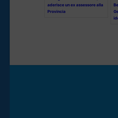
aderisce un ex assessore alla
Be
Provincia
Ge
id