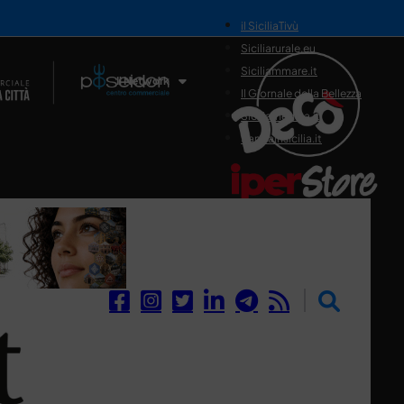
il SiciliaTivù
Siciliarurale.eu
Siciliammare.it
Il Network
Il Giornale della Bellezza
Siciliamedica.it
Sanitainsicilia.it