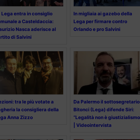
 Lega entra in consiglio
In migliaia ai gazebo della
munale a Casteldaccia:
Lega per firmare contro
urizio Nasca aderisce al
Orlando e pro Salvini
rtito di Salvini
ezioni: tra le più votate a
Da Palermo il sottosegretario
gheria la consigliera della
Bitonci (Lega) difende Siri:
ga Anna Zizzo
“Legalità non è giustizialismo
| Videointervista