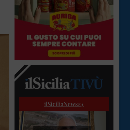
ilSiciliaNews
24