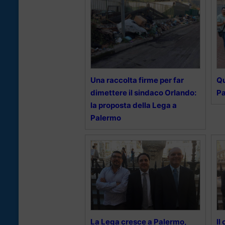
Una raccolta firme per far
Qu
dimettere il sindaco Orlando:
Pa
la proposta della Lega a
Palermo
La Lega cresce a Palermo,
Il