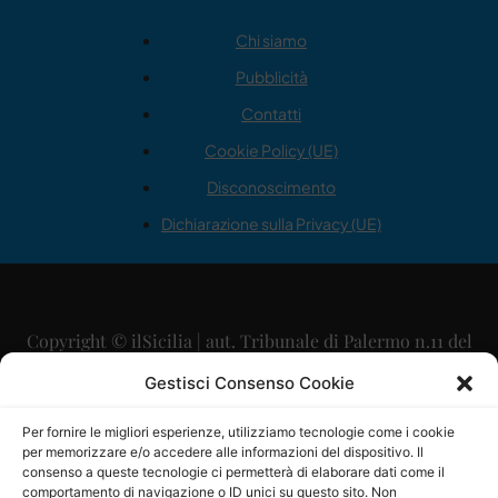
Chi siamo
Pubblicità
Contatti
Cookie Policy (UE)
Disconoscimento
Dichiarazione sulla Privacy (UE)
Copyright © ilSicilia | aut. Tribunale di Palermo n.11 del
29/09/2015
Gestisci Consenso Cookie
Editore: Mercurio Comunicazione Soc. Coop. A.R.L.
Per fornire le migliori esperienze, utilizziamo tecnologie come i cookie
per memorizzare e/o accedere alle informazioni del dispositivo. Il
Direttore Editoriale: Maurizio Scaglione
consenso a queste tecnologie ci permetterà di elaborare dati come il
comportamento di navigazione o ID unici su questo sito. Non