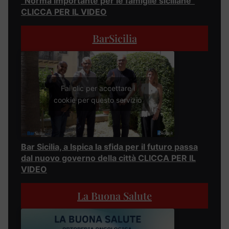
“Norma importante per le famiglie siciliane”
CLICCA PER IL VIDEO
BarSicilia
Fai clic per accettare i
cookie per questo servizio
Bar Sicilia, a Ispica la sfida per il futuro passa
dal nuovo governo della città CLICCA PER IL
VIDEO
La Buona Salute