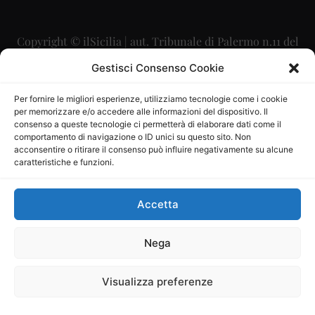
Copyright © ilSicilia | aut. Tribunale di Palermo n.11 del
29/09/2015
Gestisci Consenso Cookie
Editore: Mercurio Comunicazione Soc. Coop. A.R.L.
Per fornire le migliori esperienze, utilizziamo tecnologie come i cookie
per memorizzare e/o accedere alle informazioni del dispositivo. Il
Direttore Editoriale: Maurizio Scaglione
consenso a queste tecnologie ci permetterà di elaborare dati come il
comportamento di navigazione o ID unici su questo sito. Non
Direttore Responsabile: Maria Calabrese
acconsentire o ritirare il consenso può influire negativamente su alcune
caratteristiche e funzioni.
p.zza Sant’Oliva, 9 – 90141 – Palermo – 091335557
P.IVA: 06334930820
Accetta
Mercurio Comunicazione Società Cooperativa a r.l. è
iscritta al Registro degli Operatori di Comunicazione al
Nega
numero 26988
Visualizza preferenze
Sito gestito da
La Digitale srl
–
info@ladigitale.it