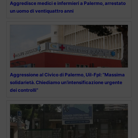
Aggredisce medici e infermieri a Palermo, arrestato
un uomo di ventiquattro anni
Aggressione al Civico di Palermo, Uil-Fpl: ”Massima
solidarietà. Chiediamo un’intensificazione urgente
dei controlli”