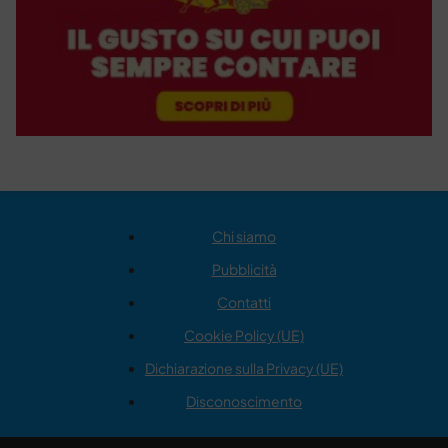
Chi siamo
Pubblicità
Contatti
Cookie Policy (UE)
Dichiarazione sulla Privacy (UE)
Disconoscimento