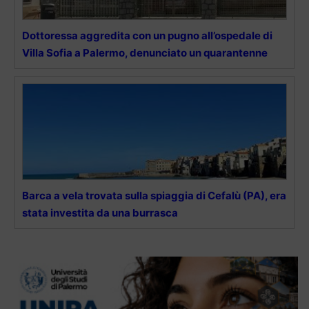
Dottoressa aggredita con un pugno all’ospedale di
Villa Sofia a Palermo, denunciato un quarantenne
Barca a vela trovata sulla spiaggia di Cefalù (PA), era
stata investita da una burrasca