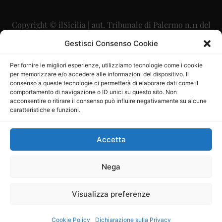
Copyright © ilSicilia | aut. Tribunale di Palermo n.11 del
29/09/2015
Gestisci Consenso Cookie
Editore: Mercurio Comunicazione Soc. Coop. A.R.L.
Per fornire le migliori esperienze, utilizziamo tecnologie come i cookie
per memorizzare e/o accedere alle informazioni del dispositivo. Il
Direttore Editoriale: Maurizio Scaglione
consenso a queste tecnologie ci permetterà di elaborare dati come il
comportamento di navigazione o ID unici su questo sito. Non
Direttore Responsabile: Maria Calabrese
acconsentire o ritirare il consenso può influire negativamente su alcune
caratteristiche e funzioni.
p.zza Sant’Oliva, 9 – 90141 – Palermo – 091335557
P.IVA: 06334930820
Accetta
Mercurio Comunicazione Società Cooperativa a r.l. è
iscritta al Registro degli Operatori di Comunicazione al
Nega
numero 26988
Visualizza preferenze
Sito gestito da
La Digitale srl
–
info@ladigitale.it
Cookie Policy
Dichiarazione sulla Privacy