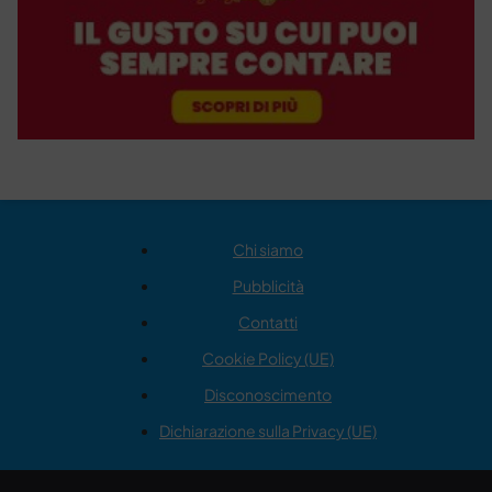
Chi siamo
Pubblicità
Contatti
Cookie Policy (UE)
Disconoscimento
Dichiarazione sulla Privacy (UE)