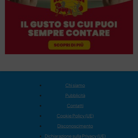
Chi siamo
Pubblicità
Contatti
Cookie Policy (UE)
Disconoscimento
Dichiarazione sulla Privacy (UE)