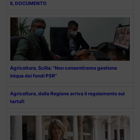
IL DOCUMENTO
Agricoltura, Scilla: “Non consentiremo gestione
iniqua dei fondi PSR”
Agricoltura, dalla Regione arriva il regolamento sui
tartufi