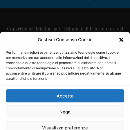
Copyright © ilSicilia | aut. Tribunale di Palermo n.11 del
29/09/2015
Gestisci Consenso Cookie
Editore: Mercurio Comunicazione Soc. Coop. A.R.L.
Per fornire le migliori esperienze, utilizziamo tecnologie come i cookie
per memorizzare e/o accedere alle informazioni del dispositivo. Il
Direttore Editoriale: Maurizio Scaglione
consenso a queste tecnologie ci permetterà di elaborare dati come il
comportamento di navigazione o ID unici su questo sito. Non
Direttore Responsabile: Maria Calabrese
acconsentire o ritirare il consenso può influire negativamente su alcune
caratteristiche e funzioni.
p.zza Sant’Oliva, 9 – 90141 – Palermo – 091335557
P.IVA: 06334930820
Accetta
Mercurio Comunicazione Società Cooperativa a r.l. è
iscritta al Registro degli Operatori di Comunicazione al
Nega
numero 26988
Visualizza preferenze