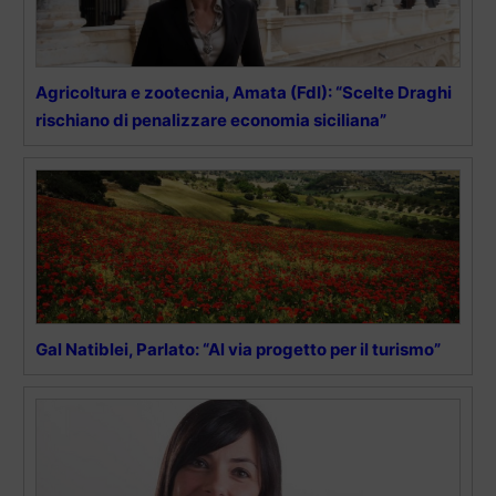
Agricoltura e zootecnia, Amata (FdI): “Scel­te Dra­ghi
rischiano di penalizzare e­co­no­mia si­ci­lia­na”
Gal Natiblei, Parlato: “Al via progetto per il turismo”