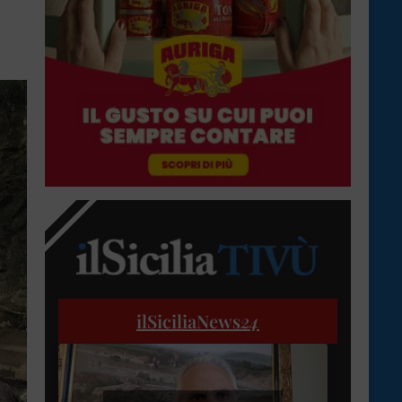
ilSiciliaNews
24