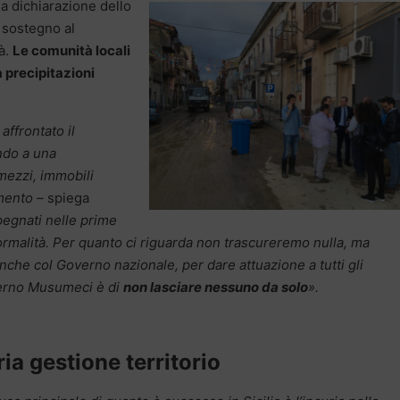
a dichiarazione dello
 sostegno al
tà.
Le comunità locali
 precipitazioni
affrontato il
ndo a una
 mezzi, immobili
omento –
spiega
egnati nelle prime
i normalità. Per quanto ci riguarda non trascureremo nulla, ma
che col Governo nazionale, per dare attuazione a tutti gli
overno Musumeci è di
non lasciare nessuno da solo
».
uria gestione territorio