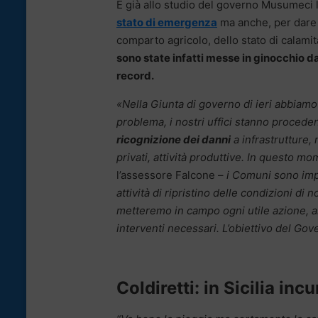
È già allo studio del governo Musumeci l
stato di emergenza
ma anche, per dare
comparto agricolo, dello stato di calami
sono state infatti messe in ginocchio da
record.
«Nella Giunta di governo di ieri abbiamo 
problema, i nostri uffici stanno procede
ricognizione dei danni
a infrastrutture,
privati, attività produttive. In questo m
l’assessore Falcone –
i Comuni sono imp
attività di ripristino delle condizioni d
metteremo in campo ogni utile azione, an
interventi necessari. L’obiettivo del G
Coldiretti: in Sicilia inc