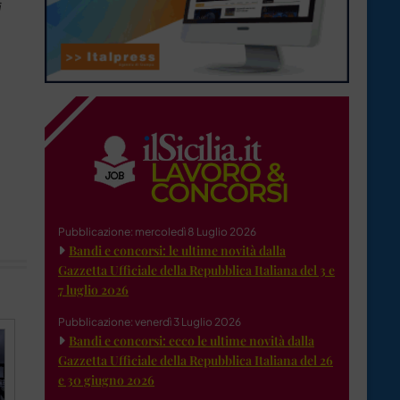
i
Pubblicazione: mercoledì 8 Luglio 2026
Bandi e concorsi: le ultime novità dalla
Gazzetta Ufficiale della Repubblica Italiana del 3 e
7 luglio 2026
Pubblicazione: venerdì 3 Luglio 2026
Bandi e concorsi: ecco le ultime novità dalla
Gazzetta Ufficiale della Repubblica Italiana del 26
e 30 giugno 2026