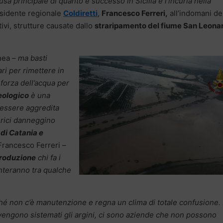
a principale di quanto è successo in Sicilia è l’incuria nella
esidente regionale
Coldiretti
,
Francesco Ferreri,
all’indomani de
ivi, strutture causate dallo
straripamento del fiume San Leona
inea
– ma basti
ri per rimettere in
 forza dell’acqua per
eologico
è una
e essere aggredita
erici danneggino
di Catania e
Francesco Ferreri
–
produzione
chi fa i
enteranno tra qualche
hé non c’è manutenzione e regna un clima di totale confusione. 
vengono sistemati gli argini, ci sono aziende che non possono