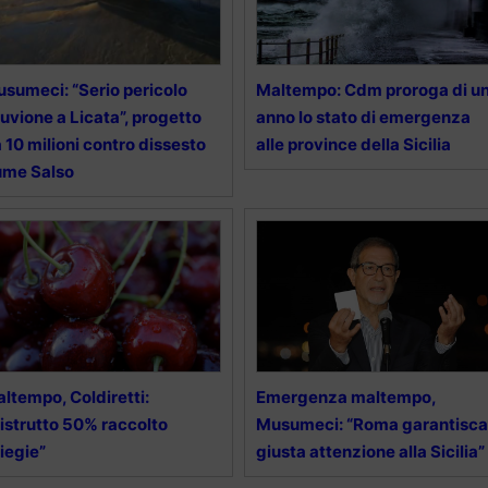
sumeci: “Serio pericolo
Maltempo: Cdm proroga di u
luvione a Licata”, progetto
anno lo stato di emergenza
 10 milioni contro dissesto
alle province della Sicilia
ume Salso
ltempo, Coldiretti:
Emergenza maltempo,
istrutto 50% raccolto
Musumeci: “Roma garantisca
liegie”
giusta attenzione alla Sicilia”