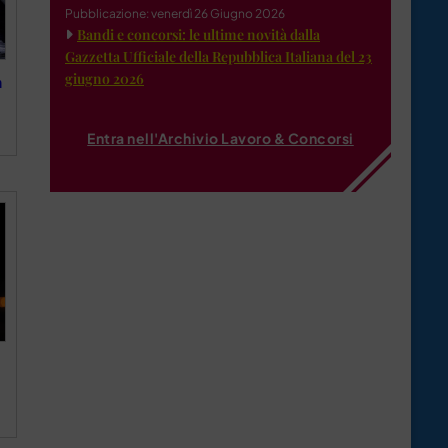
Pubblicazione: venerdì 26 Giugno 2026
Bandi e concorsi: le ultime novità dalla
Gazzetta Ufficiale della Repubblica Italiana del 23
giugno 2026
n
Entra nell'Archivio Lavoro & Concorsi