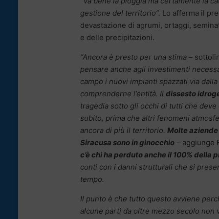
“Va bene la pioggia ma certamente la caus
gestione del territorio”.
Lo afferma il pr
devastazione di agrumi, ortaggi, seminat
e delle precipitazioni.
“Ancora è presto per una stima –
sottol
pensare anche agli investimenti necessa
campo i nuovi impianti spazzati via dalla
comprenderne l’entità. Il
dissesto idrog
tragedia sotto gli occhi di tutti che dev
subito, prima che altri fenomeni atmosf
ancora di più il territorio.
Molte aziende 
Siracusa sono in ginocchio
–
aggiunge 
c’è chi ha perduto anche il 100% della 
conti con i danni strutturali che si pres
tempo.
Il punto è che tutto questo avviene perc
alcune parti da oltre mezzo secolo non 