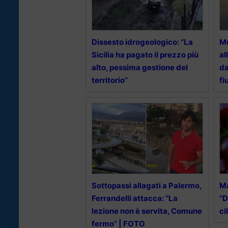
Dissesto idrogeologico: “La
Mu
Sicilia ha pagato il prezzo più
al
alto, pessima gestione del
da
territorio”
fi
Sottopassi allagati a Palermo,
Ma
Ferrandelli attacca: “La
“D
lezione non è servita, Comune
ci
fermo” | FOTO