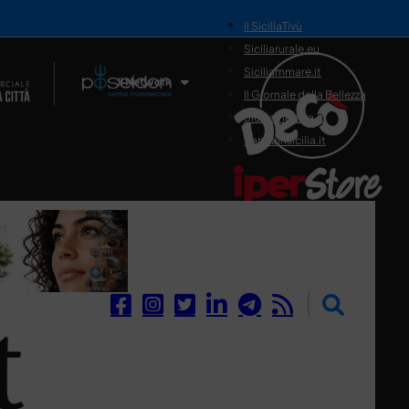
il SiciliaTivù
Siciliarurale.eu
Siciliammare.it
Il Network
Il Giornale della Bellezza
Siciliamedica.it
Sanitainsicilia.it