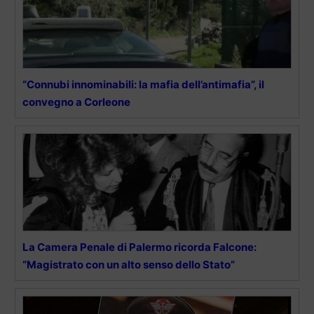
“Connubi innominabili: la mafia dell’antimafia”, il
convegno a Corleone
La Camera Penale di Palermo ricorda Falcone:
“Magistrato con un alto senso dello Stato”