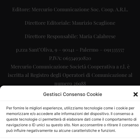
Editore: Mercurio Comunicazione Soc. Coop. A.R.L.
Direttore Editoriale: Maurizio Scaglione
Direttore Responsabile: Maria Calabrese
p.zza Sant’Oliva, 9 – 90141 – Palermo – 091335557
P.IVA: 06334930820
Mercurio Comunicazione Società Cooperativa a r.l. è
iscritta al Registro degli Operatori di Comunicazione al
numero 26988
Gestisci Consenso Cookie
Sito gestito da
La Digitale srl
–
info@ladigitale.it
Per fornire le migliori esperienze, utilizziamo tecnologie come i cookie per
memorizzare e/o accedere alle informazioni del dispositivo. Il consenso a
queste tecnologie ci permetterà di elaborare dati come il comportamento di
navigazione o ID unici su questo sito. Non acconsentire o ritirare il consenso
può influire negativamente su alcune caratteristiche e funzioni.