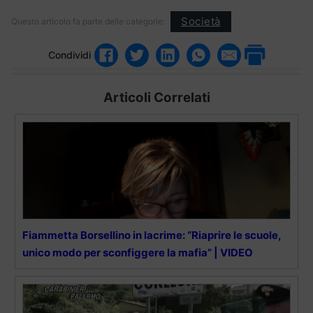
Società
Questo articolo fa parte delle categorie:
Condividi
Articoli Correlati
Fiammetta Borsellino in lacrime: “Riaprire le scuole,
unico modo per sconfiggere la mafia” | VIDEO