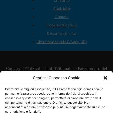
Chi siamo
Pubblicità
Contatti
Cookie Policy (UE)
Disconoscimento
Dichiarazione sulla Privacy (UE)
Copyright © ilSicilia | aut. Tribunale di Palermo n.11 del
29/09/2015
Gestisci Consenso Cookie
Editore: Mercurio Comunicazione Soc. Coop. A.R.L.
Per fornire le migliori esperienze, utilizziamo tecnologie come i cookie
per memorizzare e/o accedere alle informazioni del dispositivo. Il
Direttore Editoriale: Maurizio Scaglione
consenso a queste tecnologie ci permetterà di elaborare dati come il
comportamento di navigazione o ID unici su questo sito. Non
Direttore Responsabile: Maria Calabrese
acconsentire o ritirare il consenso può influire negativamente su alcune
caratteristiche e funzioni.