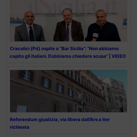
Cracolici (Pd) ospite a “Bar Sicilia”: “Non abbiamo
capito gli italiani. Dobbiamo chiedere scusa” | VIDEO
Referendum giustizia, via libera dall’Ars a iter
richiesta