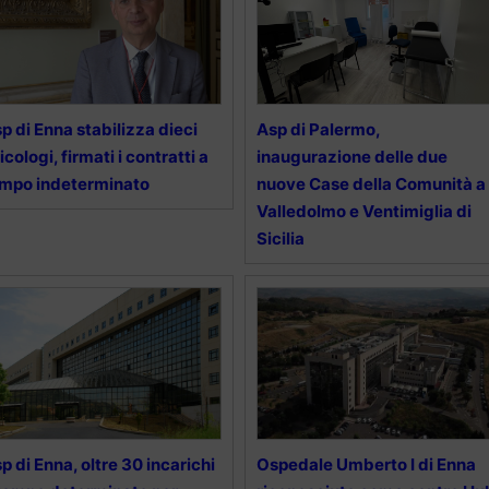
p di Enna stabilizza dieci
Asp di Palermo,
icologi, firmati i contratti a
inaugurazione delle due
mpo indeterminato
nuove Case della Comunità a
Valledolmo e Ventimiglia di
Sicilia
p di Enna, oltre 30 incarichi
Ospedale Umberto I di Enna