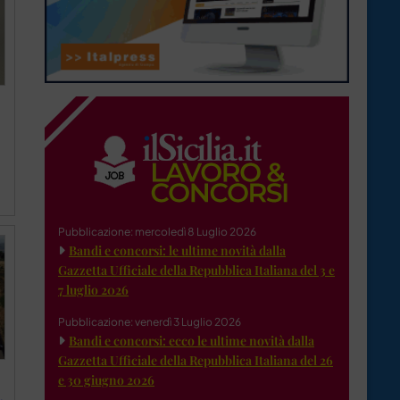
Pubblicazione: mercoledì 8 Luglio 2026
Bandi e concorsi: le ultime novità dalla
Gazzetta Ufficiale della Repubblica Italiana del 3 e
7 luglio 2026
Pubblicazione: venerdì 3 Luglio 2026
Bandi e concorsi: ecco le ultime novità dalla
Gazzetta Ufficiale della Repubblica Italiana del 26
e 30 giugno 2026