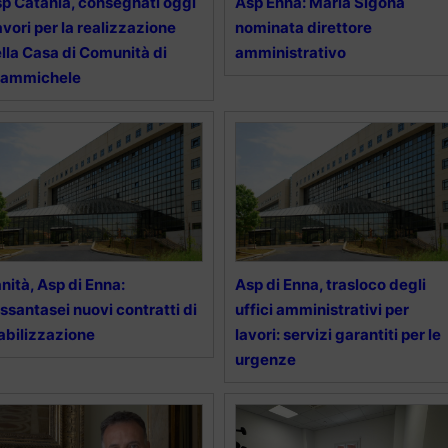
p Catania, consegnati oggi
Asp Enna: Maria Sigona
lavori per la realizzazione
nominata direttore
lla Casa di Comunità di
amministrativo
rammichele
nità, Asp di Enna:
Asp di Enna, trasloco degli
ssantasei nuovi contratti di
uffici amministrativi per
abilizzazione
lavori: servizi garantiti per le
urgenze