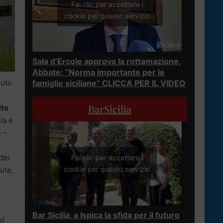
Fai clic per accettare i
cookie per questo servizio
Sala d’Ercole approva la rottamazione,
Abbate: “Norma importante per le
famiglie siciliane” CLICCA PER IL VIDEO
puto
o
BarSicilia
lto
ia e
i –
 dei
Fai clic per accettare i
cookie per questo servizio
ute,
Bar Sicilia, a Ispica la sfida per il futuro
el