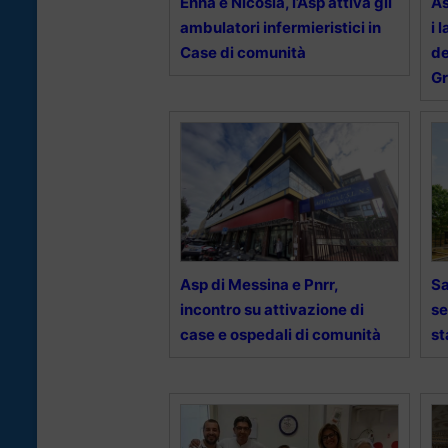
Enna e Nicosia, l’Asp attiva gli
As
ambulatori infermieristici in
i 
Case di comunità
de
G
Asp di Messina e Pnrr,
Sa
incontro su attivazione di
se
case e ospedali di comunità
st