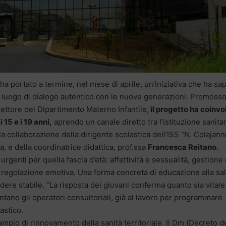
ha portato a termine, nel mese di aprile, un’iniziativa che ha sa
un luogo di dialogo autentico con le nuove generazioni. Promoss
irettore del Dipartimento Materno Infantile,
il progetto ha coinvo
i 15 e i 19 anni,
aprendo un canale diretto tra l’istituzione sanitar
la collaborazione della dirigente scolastica dell’ISS “N. Colajann
a, e della coordinatrice didattica, prof.ssa
Francesca Reitano.
urgenti per quella fascia d’età: affettività e sessualità, gestione
o, regolazione emotiva. Una forma concreta di educazione alla sal
dere stabile. “La risposta dei giovani conferma quanto sia vitale
ntano gli operatori consultoriali, già al lavoro per programmare
astico.
 ampio di rinnovamento della sanità territoriale. Il Dm (Decreto d