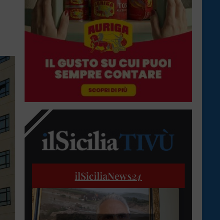
ilSiciliaNews
24