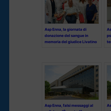
Asp Enna, la giornata di
As
donazione del sangue in
ps
memoria del giudice Livatino
te
Asp Enna, falsi messaggi al
As