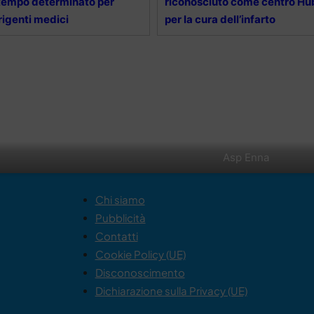
tempo determinato per
riconosciuto come centro Hu
rigenti medici
per la cura dell’infarto
Asp Enna
Chi siamo
Pubblicità
Contatti
Cookie Policy (UE)
Disconoscimento
Dichiarazione sulla Privacy (UE)