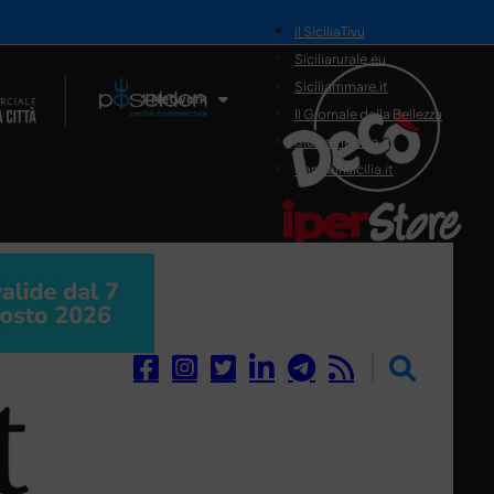
il SiciliaTivù
Siciliarurale.eu
Siciliammare.it
Il Network
Il Giornale della Bellezza
Siciliamedica.it
Sanitainsicilia.it