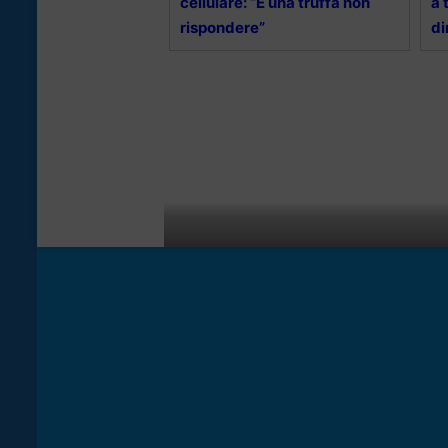
cellulare: “È una truffa non
a 
rispondere”
di