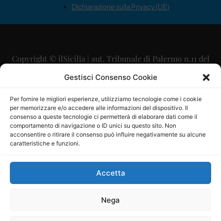
Dichiarazione sulla Privacy (UE)
Copyright © ilSicilia | aut. Tribunale di Palermo n.11 del
29/09/2015
Gestisci Consenso Cookie
Editore: Mercurio Comunicazione Soc. Coop. A.R.L.
Per fornire le migliori esperienze, utilizziamo tecnologie come i cookie
per memorizzare e/o accedere alle informazioni del dispositivo. Il
Direttore Editoriale: Maurizio Scaglione
consenso a queste tecnologie ci permetterà di elaborare dati come il
comportamento di navigazione o ID unici su questo sito. Non
Direttore Responsabile: Maria Calabrese
acconsentire o ritirare il consenso può influire negativamente su alcune
caratteristiche e funzioni.
p.zza Sant’Oliva, 9 – 90141 – Palermo – 091335557
P.IVA: 06334930820
Accetta
Mercurio Comunicazione Società Cooperativa a r.l. è
iscritta al Registro degli Operatori di Comunicazione al
Nega
numero 26988