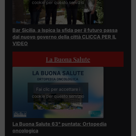
cookie per questo servizio
Bar Sicilia, a Ispica la sfida per il futuro passa
dal nuovo governo della città CLICCA PER IL
VIDEO
La Buona Salute
Fai clic per accettare i
cookie per questo servizio
La Buona Salute 63° puntata: Ortopedia
oncologica