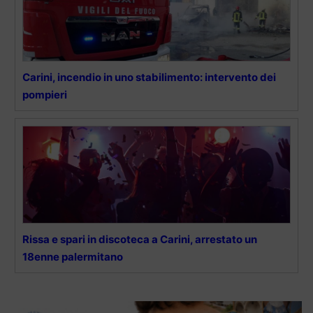
Carini, incendio in uno stabilimento: intervento dei
pompieri
Rissa e spari in discoteca a Carini, arrestato un
18enne palermitano