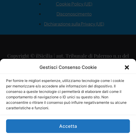
Cookie Policy (UE)
Disconoscimento
Dichiarazione sulla Privacy (UE)
Copyright © ilSicilia | aut. Tribunale di Palermo n.11 del
29/09/2015
Gestisci Consenso Cookie
Editore: Mercurio Comunicazione Soc. Coop. A.R.L.
Per fornire le migliori esperienze, utilizziamo tecnologie come i cookie
per memorizzare e/o accedere alle informazioni del dispositivo. Il
Direttore Editoriale: Maurizio Scaglione
consenso a queste tecnologie ci permetterà di elaborare dati come il
comportamento di navigazione o ID unici su questo sito. Non
Direttore Responsabile: Maria Calabrese
acconsentire o ritirare il consenso può influire negativamente su alcune
caratteristiche e funzioni.
p.zza Sant’Oliva, 9 – 90141 – Palermo – 091335557
P.IVA: 06334930820
Accetta
Mercurio Comunicazione Società Cooperativa a r.l. è