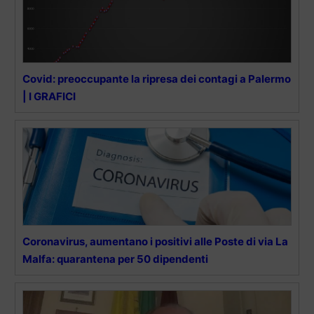
Covid: preoccupante la ripresa dei contagi a Palermo
| I GRAFICI
Coronavirus, aumentano i positivi alle Poste di via La
Malfa: quarantena per 50 dipendenti