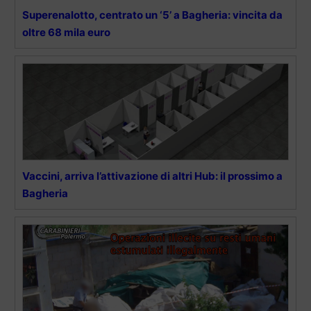
Superenalotto, centrato un ‘5’ a Bagheria: vincita da
oltre 68 mila euro
Vaccini, arriva l’attivazione di altri Hub: il prossimo a
Bagheria