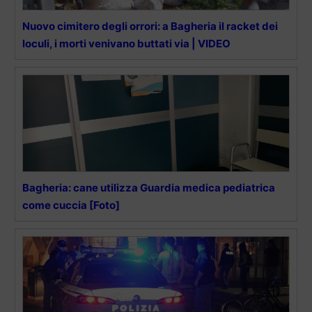
Nuovo cimitero degli orrori: a Bagheria il racket dei
loculi, i morti venivano buttati via | VIDEO
Bagheria: cane utilizza Guardia medica pediatrica
come cuccia [Foto]