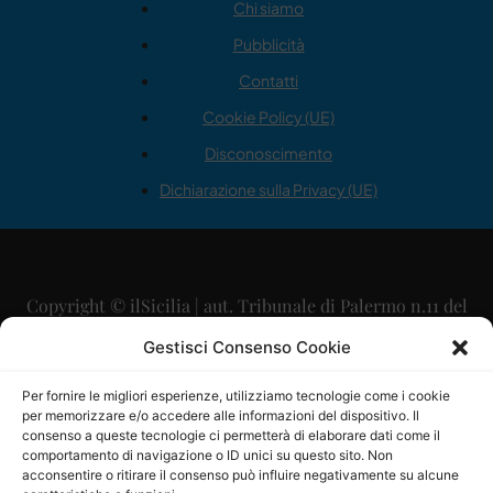
Chi siamo
Pubblicità
Contatti
Cookie Policy (UE)
Disconoscimento
Dichiarazione sulla Privacy (UE)
Copyright © ilSicilia | aut. Tribunale di Palermo n.11 del
29/09/2015
Gestisci Consenso Cookie
Editore: Mercurio Comunicazione Soc. Coop. A.R.L.
Per fornire le migliori esperienze, utilizziamo tecnologie come i cookie
per memorizzare e/o accedere alle informazioni del dispositivo. Il
Direttore Editoriale: Maurizio Scaglione
consenso a queste tecnologie ci permetterà di elaborare dati come il
comportamento di navigazione o ID unici su questo sito. Non
Direttore Responsabile: Maria Calabrese
acconsentire o ritirare il consenso può influire negativamente su alcune