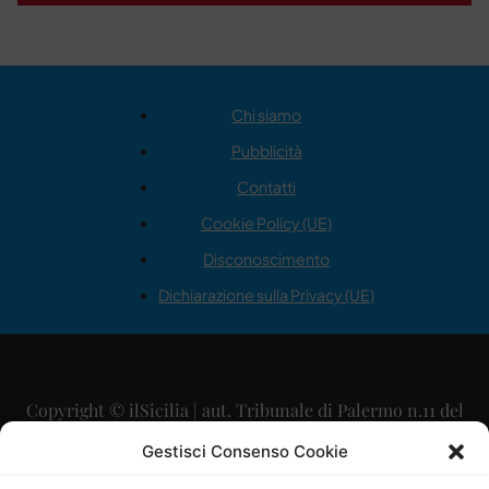
Chi siamo
Pubblicità
Contatti
Cookie Policy (UE)
Disconoscimento
Dichiarazione sulla Privacy (UE)
Copyright © ilSicilia | aut. Tribunale di Palermo n.11 del
29/09/2015
Gestisci Consenso Cookie
Editore: Mercurio Comunicazione Soc. Coop. A.R.L.