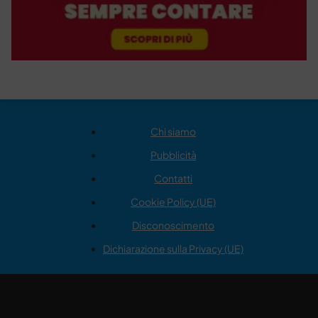
Chi siamo
Pubblicità
Contatti
Cookie Policy (UE)
Disconoscimento
Dichiarazione sulla Privacy (UE)