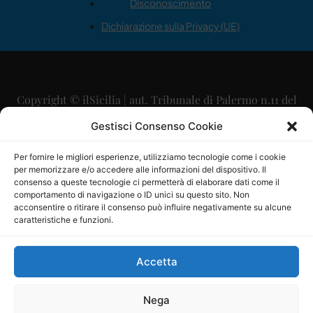
Disconoscimento
Dichiarazione sulla Privacy (UE)
Copyright © ilSicilia | aut. Tribunale di Palermo n.11 del
29/09/2015
Gestisci Consenso Cookie
Editore: Mercurio Comunicazione Soc. Coop. A.R.L.
Per fornire le migliori esperienze, utilizziamo tecnologie come i cookie
per memorizzare e/o accedere alle informazioni del dispositivo. Il
Direttore Editoriale: Maurizio Scaglione
consenso a queste tecnologie ci permetterà di elaborare dati come il
comportamento di navigazione o ID unici su questo sito. Non
Direttore Responsabile: Maria Calabrese
acconsentire o ritirare il consenso può influire negativamente su alcune
caratteristiche e funzioni.
p.zza Sant’Oliva, 9 – 90141 – Palermo – 091335557
P.IVA: 06334930820
Accetta
Mercurio Comunicazione Società Cooperativa a r.l. è
iscritta al Registro degli Operatori di Comunicazione al
Nega