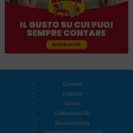
Chi siamo
Pubblicità
Contatti
Cookie Policy (UE)
Disconoscimento
Dichiarazione sulla Privacy (UE)