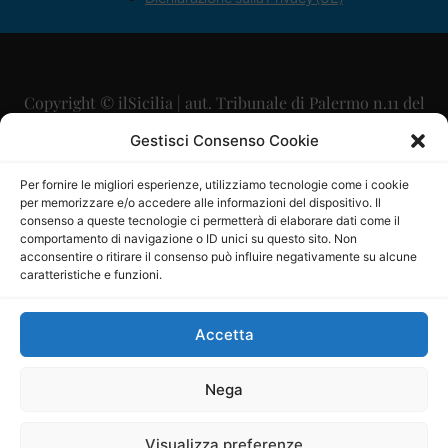
Copyright © ilSicilia | aut. Tribunale di Palermo n.11 del
29/09/2015
Gestisci Consenso Cookie
Editore: Mercurio Comunicazione Soc. Coop. A.R.L.
Per fornire le migliori esperienze, utilizziamo tecnologie come i cookie
per memorizzare e/o accedere alle informazioni del dispositivo. Il
Direttore Editoriale: Maurizio Scaglione
consenso a queste tecnologie ci permetterà di elaborare dati come il
comportamento di navigazione o ID unici su questo sito. Non
Direttore Responsabile: Maria Calabrese
acconsentire o ritirare il consenso può influire negativamente su alcune
caratteristiche e funzioni.
p.zza Sant’Oliva, 9 – 90141 – Palermo – 091335557
P.IVA: 06334930820
Accetta
Mercurio Comunicazione Società Cooperativa a r.l. è
iscritta al Registro degli Operatori di Comunicazione al
Nega
numero 26988
Visualizza preferenze