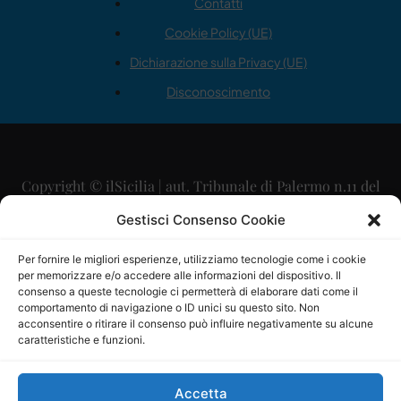
Contatti
Cookie Policy (UE)
Dichiarazione sulla Privacy (UE)
Disconoscimento
Copyright © ilSicilia | aut. Tribunale di Palermo n.11 del
29/09/2015
Gestisci Consenso Cookie
Editore: Mercurio Comunicazione Soc. Coop. A.R.L.
Per fornire le migliori esperienze, utilizziamo tecnologie come i cookie
per memorizzare e/o accedere alle informazioni del dispositivo. Il
Direttore Editoriale: Maurizio Scaglione
consenso a queste tecnologie ci permetterà di elaborare dati come il
comportamento di navigazione o ID unici su questo sito. Non
Direttore Responsabile: Maria Calabrese
acconsentire o ritirare il consenso può influire negativamente su alcune
caratteristiche e funzioni.
p.zza Sant’Oliva, 9 – 90141 – Palermo – 091335557
P.IVA: 06334930820
Accetta