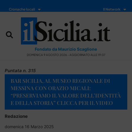
Cronache locali
Il Network
Fondato da Maurizio Scaglione
DOMENICA 9 AGOSTO 2026 - AGGIORNATO ALLE 19:07
Puntata n. 315
BAR SICILIA, AL MUSEO REGIONALE DI
MESSINA CON ORAZIO MICALI:
“PRESERVIAMO IL VALORE DELL’IDENTITÀ
E DELLA STORIA” CLICCA PER IL VIDEO
Redazione
domenica 16 Marzo 2025