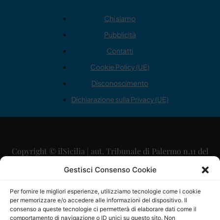
Chi siamo
Pubblicità
Contatti
Cookie Policy (UE)
Disconoscimento
Dichiarazione sulla Privacy (UE)
Copyright © ilSicilia | aut. Tribunale di Palermo n.11 del
29/09/2015
Gestisci Consenso Cookie
Editore: Mercurio Comunicazione Soc. Coop. A.R.L.
Per fornire le migliori esperienze, utilizziamo tecnologie come i cookie
per memorizzare e/o accedere alle informazioni del dispositivo. Il
Direttore Editoriale: Maurizio Scaglione
consenso a queste tecnologie ci permetterà di elaborare dati come il
comportamento di navigazione o ID unici su questo sito. Non