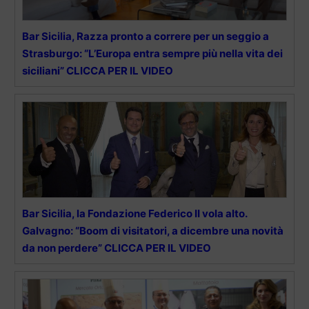
Bar Sicilia, Razza pronto a correre per un seggio a
Strasburgo: “L’Europa entra sempre più nella vita dei
siciliani” CLICCA PER IL VIDEO
Bar Sicilia, la Fondazione Federico II vola alto.
Galvagno: “Boom di visitatori, a dicembre una novità
da non perdere” CLICCA PER IL VIDEO