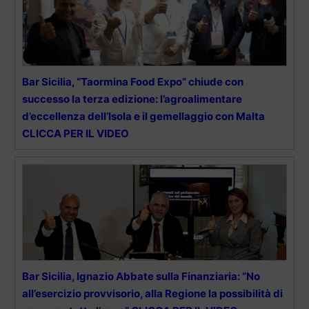
Bar Sicilia, “Taormina Food Expo” chiude con
successo la terza edizione: l’agroalimentare
d’eccellenza dell’Isola e il gemellaggio con Malta
CLICCA PER IL VIDEO
Bar Sicilia, Ignazio Abbate sulla Finanziaria: “No
all’esercizio provvisorio, alla Regione la possibilità di